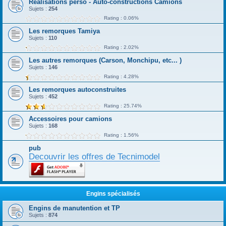
Réalisations perso - Auto-constructions Camions
Sujets :
254
Rating : 0.06%
Les remorques Tamiya
Sujets :
110
Rating : 2.02%
Les autres remorques (Carson, Monchipu, etc... )
Sujets :
146
Rating : 4.28%
Les remorques autoconstruites
Sujets :
452
Rating : 25.74%
Accessoires pour camions
Sujets :
168
Rating : 1.56%
pub
Decouvrir les offres de Tecnimodel
Engins spécialisés
Engins de manutention et TP
Sujets :
874