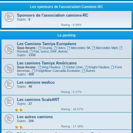
Les sponsors de l'association Camions-RC
Sponsors de l'association camions-RC
Sujets :
6
Rating : 0.58%
Le parking
Les Camions Tamiya Européens
Sous-forums :
Scania
,
Volvo
,
Mercedes SK
,
Mercedes Mp4
,
Renault
,
Fiat, Iveco, DAF, Autres
Sujets :
1332
Les camions Tamiya Américains
Sous-forums :
King Hauleur
,
Globe Liner
,
Knight Hauleur
,
Ford
Aeromax
,
Freightliner Cascadia Evolution
,
Autres
Sujets :
408
Les camions wedico
Sujets :
46
Rating : 0.17%
Les camions ScaleART
Sujets :
27
Rating : 18.57%
Les autres camions
Sujets :
206
Rating : 17.18%