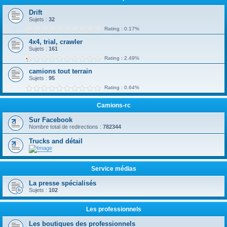
Drift
Sujets :
32
Rating : 0.17%
4x4, trial, crawler
Sujets :
161
Rating : 2.49%
camions tout terrain
Sujets :
95
Rating : 0.64%
Camions-rc
Sur Facebook
Nombre total de redirections :
782344
Trucks and détail
Service médias
La presse spécialisés
Sujets :
102
Les professionnels
Les boutiques des professionnels