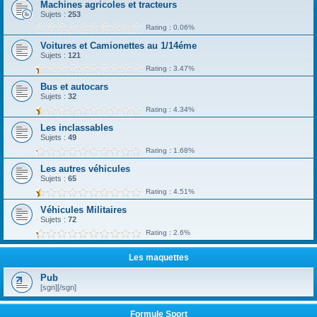
Machines agricoles et tracteurs
Sujets :
253
Rating : 0.06%
Voitures et Camionettes au 1/14éme
Sujets :
121
Rating : 3.47%
Bus et autocars
Sujets :
32
Rating : 4.34%
Les inclassables
Sujets :
49
Rating : 1.68%
Les autres véhicules
Sujets :
65
Rating : 4.51%
Véhicules Militaires
Sujets :
72
Rating : 2.6%
Les maquettes
Pub
[sgn][/sgn]
Formule Sport