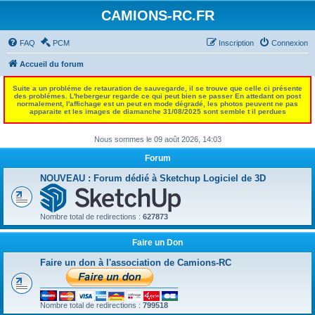
CAMIONS-RC.FR
FAQ
PCM
Inscription
Connexion
Accueil du forum
Suite a un probléme de retauration de sauvegarde, il se trouve que celle ci présente
des problémes. L'hebergeur regarde ce qui peut bien se passer En attedant on post
normalement, l'affichage est un peut en mode dégradé, les photos peuvent ne pas
apparaite et les images de diamanche 31/08/2025 sont semble t il perdues
Nous sommes le 09 août 2026, 14:03
Forum
NOUVEAU : Forum dédié à Sketchup Logiciel de 3D
Nombre total de redirections :
627873
Faire un Don
Faire un don à l'association de Camions-RC
Nombre total de redirections :
799518