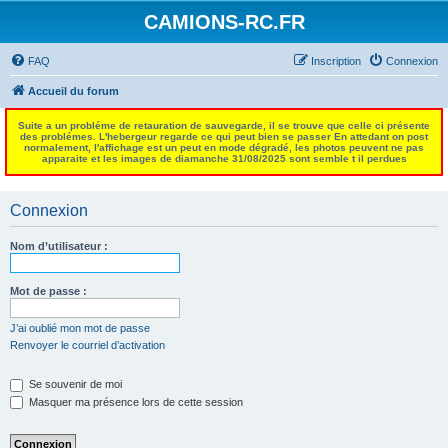
CAMIONS-RC.FR
FAQ
Inscription
Connexion
Accueil du forum
Suite a un probléme de retauration de sauvegarde, il se trouve que celle ci présente
des problémes. L'hebergeur regarde ce qui peut bien se passer En attedant on post
normalement, l'affichage est un peut en mode dégradé, les photos peuvent ne pas
apparaite et les images de diamanche 31/08/2025 sont semble t il perdues
Connexion
Nom d’utilisateur :
Mot de passe :
J’ai oublié mon mot de passe
Renvoyer le courriel d’activation
Se souvenir de moi
Masquer ma présence lors de cette session