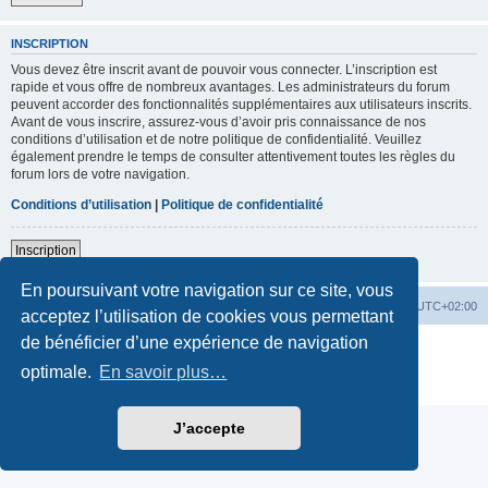
INSCRIPTION
Vous devez être inscrit avant de pouvoir vous connecter. L’inscription est
rapide et vous offre de nombreux avantages. Les administrateurs du forum
peuvent accorder des fonctionnalités supplémentaires aux utilisateurs inscrits.
Avant de vous inscrire, assurez-vous d’avoir pris connaissance de nos
conditions d’utilisation et de notre politique de confidentialité. Veuillez
également prendre le temps de consulter attentivement toutes les règles du
forum lors de votre navigation.
Conditions d’utilisation
|
Politique de confidentialité
Inscription
En poursuivant votre navigation sur ce site, vous
Accueil du forum
Fuseau horaire sur
UTC+02:00
acceptez l’utilisation de cookies vous permettant
de bénéficier d’une expérience de navigation
Développé par
phpBB
® Forum Software © phpBB Limited
Traduction française officielle
©
Qiaeru
optimale.
En savoir plus…
Confidentialité
|
Conditions
J’accepte