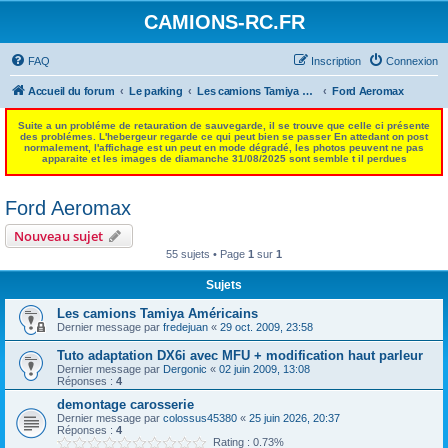
CAMIONS-RC.FR
FAQ
Inscription
Connexion
Accueil du forum
Le parking
Les camions Tamiya Américains
Ford Aeromax
Suite a un probléme de retauration de sauvegarde, il se trouve que celle ci présente
des problémes. L'hebergeur regarde ce qui peut bien se passer En attedant on post
normalement, l'affichage est un peut en mode dégradé, les photos peuvent ne pas
apparaite et les images de diamanche 31/08/2025 sont semble t il perdues
Ford Aeromax
Nouveau sujet
55 sujets • Page
1
sur
1
Sujets
Les camions Tamiya Américains
Dernier message par
fredejuan
«
29 oct. 2009, 23:58
Tuto adaptation DX6i avec MFU + modification haut parleur
Dernier message par
Dergonic
«
02 juin 2009, 13:08
Réponses :
4
demontage carosserie
Dernier message par
colossus45380
«
25 juin 2026, 20:37
Réponses :
4
Rating : 0.73%