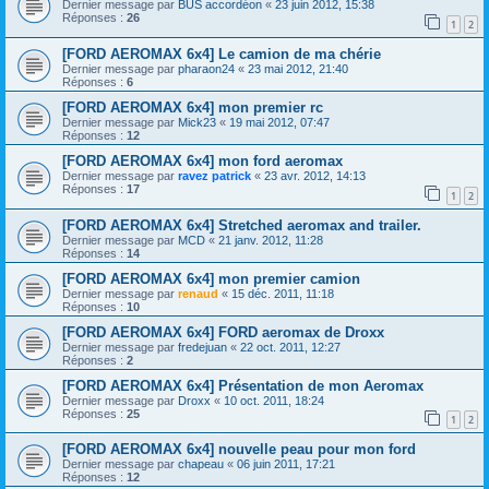
Dernier message par
BUS accordéon
«
23 juin 2012, 15:38
Réponses :
26
1
2
[FORD AEROMAX 6x4] Le camion de ma chérie
Dernier message par
pharaon24
«
23 mai 2012, 21:40
Réponses :
6
[FORD AEROMAX 6x4] mon premier rc
Dernier message par
Mick23
«
19 mai 2012, 07:47
Réponses :
12
[FORD AEROMAX 6x4] mon ford aeromax
Dernier message par
ravez patrick
«
23 avr. 2012, 14:13
Réponses :
17
1
2
[FORD AEROMAX 6x4] Stretched aeromax and trailer.
Dernier message par
MCD
«
21 janv. 2012, 11:28
Réponses :
14
[FORD AEROMAX 6x4] mon premier camion
Dernier message par
renaud
«
15 déc. 2011, 11:18
Réponses :
10
[FORD AEROMAX 6x4] FORD aeromax de Droxx
Dernier message par
fredejuan
«
22 oct. 2011, 12:27
Réponses :
2
[FORD AEROMAX 6x4] Présentation de mon Aeromax
Dernier message par
Droxx
«
10 oct. 2011, 18:24
Réponses :
25
1
2
[FORD AEROMAX 6x4] nouvelle peau pour mon ford
Dernier message par
chapeau
«
06 juin 2011, 17:21
Réponses :
12