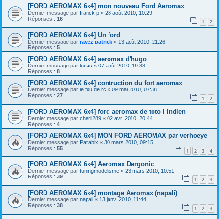
[FORD AEROMAX 6x4] mon nouveau Ford Aeromax
Dernier message par
franck p
«
28 août 2010, 10:29
Réponses :
16
1
2
[FORD AEROMAX 6x4] Un ford
Dernier message par
ravez patrick
«
13 août 2010, 21:26
Réponses :
5
[FORD AEROMAX 6x4] aeromax d'hugo
Dernier message par
lucas
«
07 août 2010, 19:33
Réponses :
8
[FORD AEROMAX 6x4] contruction du fort aeromax
Dernier message par
le fou de rc
«
09 mai 2010, 07:38
Réponses :
27
1
2
[FORD AEROMAX 6x4] ford aeromax de toto l indien
Dernier message par
charli289
«
02 avr. 2010, 20:44
Réponses :
4
[FORD AEROMAX 6x4] MON FORD AEROMAX par verhoeye
Dernier message par
Patjabix
«
30 mars 2010, 09:15
Réponses :
55
1
2
3
4
[FORD AEROMAX 6x4] Aeromax Dergonic
Dernier message par
tuningmodelisme
«
23 mars 2010, 10:51
Réponses :
39
1
2
3
[FORD AEROMAX 6x4] montage Aeromax (napali)
Dernier message par
napali
«
13 janv. 2010, 11:44
Réponses :
38
1
2
3