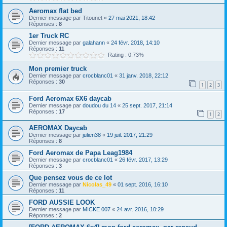
Aeromax flat bed
Dernier message par
Titounet
«
27 mai 2021, 18:42
Réponses :
8
1er Truck RC
Dernier message par
galahann
«
24 févr. 2018, 14:10
Réponses :
11
Rating : 0.73%
Mon premier truck
Dernier message par
crocblanc01
«
31 janv. 2018, 22:12
Réponses :
30
1
2
3
Ford Aeromax 6X6 daycab
Dernier message par
doudou du 14
«
25 sept. 2017, 21:14
Réponses :
17
1
2
AEROMAX Daycab
Dernier message par
julien38
«
19 juil. 2017, 21:29
Réponses :
8
Ford Aeromax de Papa Leag1984
Dernier message par
crocblanc01
«
26 févr. 2017, 13:29
Réponses :
3
Que pensez vous de ce lot
Dernier message par
Nicolas_49
«
01 sept. 2016, 16:10
Réponses :
11
FORD AUSSIE LOOK
Dernier message par
MICKE 007
«
24 avr. 2016, 10:29
Réponses :
2