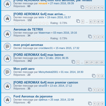
[FORD AEROMAX 6x4] mon ford aeromax, par renaud
Dernier message par
renaud
«
27 mars 2016, 09:39
Réponses :
60
1
2
3
4
5
[FORD AEROMAX 6x4] max arrive...
Dernier message par
tetrix
«
19 mars 2016, 01:57
Réponses :
132
1
6
7
8
9
…
Rating : 0.73%
Aeromax de TETRIX
Dernier message par
Waterman
«
03 mars 2016, 19:16
Réponses :
34
1
2
3
Rating : 0.73%
mon projet aeromax
Dernier message par
crocblanc01
«
15 mars 2015, 17:32
[FORD AEROMAX 6x6] max benne
Dernier message par
chb
«
13 déc. 2014, 06:35
Réponses :
342
1
20
21
22
23
…
Mon petit aero
Dernier message par
Mickythekid2001
«
01 nov. 2014, 18:30
Réponses :
23
1
2
[FORD AEROMAX 6x4] mon premier camion
Dernier message par
sirus59
«
13 oct. 2014, 17:12
Réponses :
35
1
2
3
Ford Aeromax de jejerome
Dernier message par
optimus
«
25 sept. 2014, 22:08
Réponses :
43
1
2
3