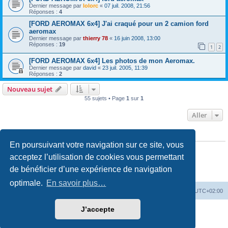
Dernier message par
lolorc
«
07 juil. 2008, 21:56
Réponses :
4
[FORD AEROMAX 6x4] J'ai craqué pour un 2 camion ford
aeromax
Dernier message par
thierry 78
«
16 juin 2008, 13:00
Réponses :
19
1
2
[FORD AEROMAX 6x4] Les photos de mon Aeromax.
Dernier message par
david
«
23 juil. 2005, 11:39
Réponses :
2
Nouveau sujet
55 sujets • Page
1
sur
1
Aller
PERMISSIONS DU FORUM
En poursuivant votre navigation sur ce site, vous
Vous
ne pouvez pas
publier de nouveaux sujets dans ce forum
Vous
ne pouvez pas
répondre aux sujets dans ce forum
acceptez l’utilisation de cookies vous permettant
Vous
ne pouvez pas
modifier vos messages dans ce forum
de bénéficier d’une expérience de navigation
Vous
ne pouvez pas
supprimer vos messages dans ce forum
Vous
ne pouvez pas
transférer de pièces jointes dans ce forum
optimale.
En savoir plus…
Accueil du forum
Fuseau horaire sur
UTC+02:00
J’accepte
Développé par
phpBB
® Forum Software © phpBB Limited
Traduction française officielle
©
Qiaeru
Confidentialité
|
Conditions