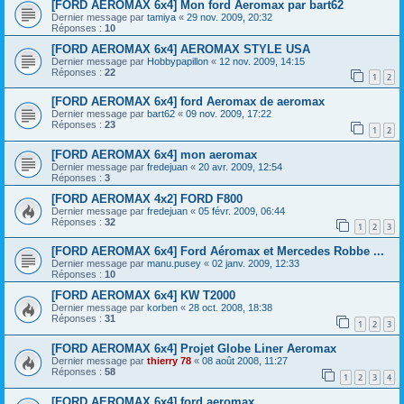
[FORD AEROMAX 6x4] Mon ford Aeromax par bart62
Dernier message par
tamiya
«
29 nov. 2009, 20:32
Réponses :
10
[FORD AEROMAX 6x4] AEROMAX STYLE USA
Dernier message par
Hobbypapillon
«
12 nov. 2009, 14:15
Réponses :
22
1
2
[FORD AEROMAX 6x4] ford Aeromax de aeromax
Dernier message par
bart62
«
09 nov. 2009, 17:22
Réponses :
23
1
2
[FORD AEROMAX 6x4] mon aeromax
Dernier message par
fredejuan
«
20 avr. 2009, 12:54
Réponses :
3
[FORD AEROMAX 4x2] FORD F800
Dernier message par
fredejuan
«
05 févr. 2009, 06:44
Réponses :
32
1
2
3
[FORD AEROMAX 6x4] Ford Aéromax et Mercedes Robbe ...
Dernier message par
manu.pusey
«
02 janv. 2009, 12:33
Réponses :
10
[FORD AEROMAX 6x4] KW T2000
Dernier message par
korben
«
28 oct. 2008, 18:38
Réponses :
31
1
2
3
[FORD AEROMAX 6x4] Projet Globe Liner Aeromax
Dernier message par
thierry 78
«
08 août 2008, 11:27
Réponses :
58
1
2
3
4
[FORD AEROMAX 6x4] ford aeromax