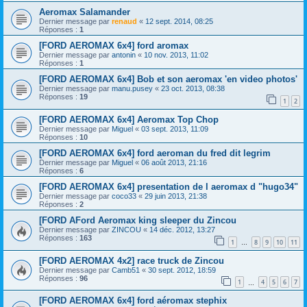
Aeromax Salamander
Dernier message par
renaud
«
12 sept. 2014, 08:25
Réponses :
1
[FORD AEROMAX 6x4] ford aromax
Dernier message par
antonin
«
10 nov. 2013, 11:02
Réponses :
1
[FORD AEROMAX 6x4] Bob et son aeromax 'en video photos'
Dernier message par
manu.pusey
«
23 oct. 2013, 08:38
Réponses :
19
1
2
[FORD AEROMAX 6x4] Aeromax Top Chop
Dernier message par
Miguel
«
03 sept. 2013, 11:09
Réponses :
10
[FORD AEROMAX 6x4] ford aeroman du fred dit legrim
Dernier message par
Miguel
«
06 août 2013, 21:16
Réponses :
6
[FORD AEROMAX 6x4] presentation de l aeromax d "hugo34"
Dernier message par
coco33
«
29 juin 2013, 21:38
Réponses :
2
[FORD AFord Aeromax king sleeper du Zincou
Dernier message par
ZINCOU
«
14 déc. 2012, 13:27
Réponses :
163
1
8
9
10
11
…
[FORD AEROMAX 4x2] race truck de Zincou
Dernier message par
Camb51
«
30 sept. 2012, 18:59
Réponses :
96
1
4
5
6
7
…
[FORD AEROMAX 6x4] ford aéromax stephix