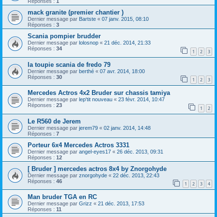
Réponses :
1
mack granite (premier chantier )
Dernier message par
Bartste
«
07 janv. 2015, 08:10
Réponses :
3
Scania pompier brudder
Dernier message par
lolosnop
«
21 déc. 2014, 21:33
Réponses :
34
1
2
3
la toupie scania de fredo 79
Dernier message par
berthé
«
07 avr. 2014, 18:00
Réponses :
30
1
2
3
Mercedes Actros 4x2 Bruder sur chassis tamiya
Dernier message par
lep'tit nouveau
«
23 févr. 2014, 10:47
Réponses :
23
1
2
Le R560 de Jerem
Dernier message par
jerem79
«
02 janv. 2014, 14:48
Réponses :
7
Porteur 6x4 Mercedes Actros 3331
Dernier message par
angel-eyes17
«
26 déc. 2013, 09:31
Réponses :
12
[ Bruder ] mercedes actros 8x4 by Znorgohyde
Dernier message par
znorgohyde
«
22 déc. 2013, 22:43
Réponses :
46
1
2
3
4
Man bruder TGA en RC
Dernier message par
Grizz
«
21 déc. 2013, 17:53
Réponses :
11