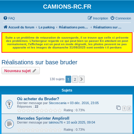
CAMIONS-RC.FR
FAQ
Inscription
Connexion
Accueil du forum
Le parking
Réalisations perso - Auto-constructions Camions
Réalisations sur base bruder
Suite a un probléme de retauration de sauvegarde, il se trouve que celle ci présente
des problémes. L'hebergeur regarde ce qui peut bien se passer En attedant on post
normalement, l'affichage est un peut en mode dégradé, les photos peuvent ne pas
apparaite et les images de diamanche 31/08/2025 sont semble t il perdues
Réalisations sur base bruder
Nouveau sujet
1
2
Suivant
130 sujets
Sujets
Où acheter du Bruder?
Dernier message par
Siscoscania
«
03 déc. 2016, 23:05
Réponses :
22
1
2
Rating : 0.73%
Mercedes Sprinter Ampliroll
Dernier message par
takinou76
«
10 août 2025, 09:04
Rating : 0.73%