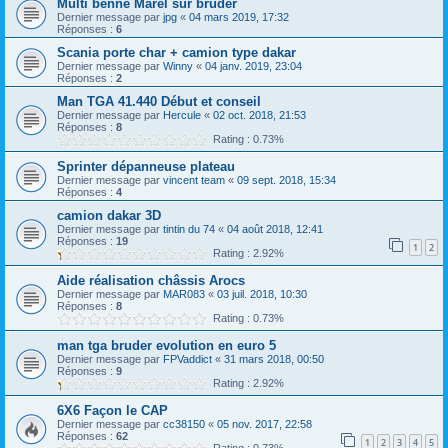
Multi benne Marel sur bruder
Dernier message par
jpg
«
04 mars 2019, 17:32
Réponses :
6
Scania porte char + camion type dakar
Dernier message par
Winny
«
04 janv. 2019, 23:04
Réponses :
2
Man TGA 41.440 Début et conseil
Dernier message par
Hercule
«
02 oct. 2018, 21:53
Réponses :
8
Rating : 0.73%
Sprinter dépanneuse plateau
Dernier message par
vincent team
«
09 sept. 2018, 15:34
Réponses :
4
camion dakar 3D
Dernier message par
tintin du 74
«
04 août 2018, 12:41
Réponses :
19
1
2
Rating : 2.92%
Aide réalisation châssis Arocs
Dernier message par
MAR083
«
03 juil. 2018, 10:30
Réponses :
8
Rating : 0.73%
man tga bruder evolution en euro 5
Dernier message par
FPVaddict
«
31 mars 2018, 00:50
Réponses :
9
Rating : 2.92%
6X6 Façon le CAP
Dernier message par
cc38150
«
05 nov. 2017, 22:58
Réponses :
62
1
2
3
4
5