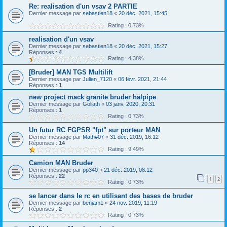
Re: realisation d'un vsav 2 PARTIE
Dernier message par
sebastien18
«
20 déc. 2021, 15:45
Rating : 0.73%
realisation d'un vsav
Dernier message par
sebastien18
«
20 déc. 2021, 15:27
Réponses :
4
Rating : 4.38%
[Bruder] MAN TGS Multilift
Dernier message par
Julien_7120
«
06 févr. 2021, 21:44
Réponses :
1
new project mack granite bruder halpipe
Dernier message par
Goliath
«
03 janv. 2020, 20:31
Réponses :
1
Rating : 0.73%
Un futur RC FGPSR "fpt" sur porteur MAN
Dernier message par
Math#07
«
31 déc. 2019, 16:12
Réponses :
14
Rating : 9.49%
Camion MAN Bruder
Dernier message par
pp340
«
21 déc. 2019, 08:12
Réponses :
22
1
2
Rating : 0.73%
se lancer dans le rc en utilisant des bases de bruder
Dernier message par
benjam1
«
24 nov. 2019, 11:19
Réponses :
2
Rating : 0.73%