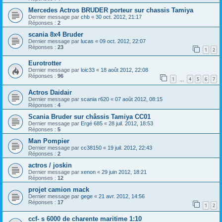
Mercedes Actros BRUDER porteur sur chassis Tamiya
Dernier message par
chb
«
30 oct. 2012, 21:17
Réponses :
2
scania 8x4 Bruder
Dernier message par
lucas
«
09 oct. 2012, 22:07
Réponses :
23
1
2
Eurotrotter
Dernier message par
loic33
«
18 août 2012, 22:08
Réponses :
96
1
4
5
6
7
…
Actros Daidair
Dernier message par
scania r620
«
07 août 2012, 08:15
Réponses :
4
Scania Bruder sur châssis Tamiya CC01
Dernier message par
Ergé 685
«
28 juil. 2012, 18:53
Réponses :
5
Man Pompier
Dernier message par
cc38150
«
19 juil. 2012, 22:43
Réponses :
2
actros / joskin
Dernier message par
xenon
«
29 juin 2012, 18:21
Réponses :
12
projet camion mack
Dernier message par
gege
«
21 avr. 2012, 14:56
Réponses :
17
1
2
ccf- s 6000 de charente maritime 1:10