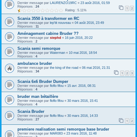
Dernier message par
LAURENZO19RC
«
23 août 2016, 01:59
Réponses :
24
1
2
Rating : 5.11%
Scania 3550 à transformer en RC
Dernier message par
lep'tit nouveau
«
04 août 2016, 23:49
Réponses :
11
Aménagement cabine Bruder ??
Dernier message par
stephd
«
16 juin 2016, 20:22
Réponses :
2
Scania semi remorque
Dernier message par
Waterman
«
10 mai 2016, 18:54
Réponses :
4
ambulance bruder
Dernier message par
the king of the road
«
06 mai 2016, 21:31
Réponses :
34
1
2
3
Scania 6x6 Bruder Dumper
Dernier message par
floflo fifou
«
15 avr. 2016, 08:31
Réponses :
4
bruder man bétaillère
Dernier message par
floflo fifou
«
30 mars 2016, 15:41
Réponses :
4
Scania Bruder
Dernier message par
floflo fifou
«
30 mars 2016, 14:33
Réponses :
27
1
2
premiere realisation semi remorque base bruder
Dernier message par
MAR083
«
23 mars 2016, 11:48