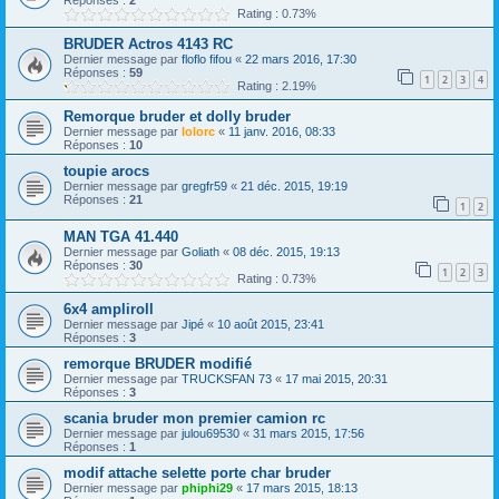
Réponses :
2
Rating : 0.73%
BRUDER Actros 4143 RC
Dernier message par
floflo fifou
«
22 mars 2016, 17:30
Réponses :
59
1
2
3
4
Rating : 2.19%
Remorque bruder et dolly bruder
Dernier message par
lolorc
«
11 janv. 2016, 08:33
Réponses :
10
toupie arocs
Dernier message par
gregfr59
«
21 déc. 2015, 19:19
Réponses :
21
1
2
MAN TGA 41.440
Dernier message par
Goliath
«
08 déc. 2015, 19:13
Réponses :
30
1
2
3
Rating : 0.73%
6x4 ampliroll
Dernier message par
Jipé
«
10 août 2015, 23:41
Réponses :
3
remorque BRUDER modifié
Dernier message par
TRUCKSFAN 73
«
17 mai 2015, 20:31
Réponses :
3
scania bruder mon premier camion rc
Dernier message par
julou69530
«
31 mars 2015, 17:56
Réponses :
1
modif attache selette porte char bruder
Dernier message par
phiphi29
«
17 mars 2015, 18:13