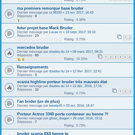
Rating : 0.73%
ma premiere remorque base bruder
Dernier message par
cc38150
«
13 oct. 2017, 16:43
Réponses :
8
Rating : 4.38%
futur projet base Mack Bruder
Dernier message par
Lucas rc
«
18 sept. 2017, 19:10
Réponses :
23
1
2
Rating : 0.73%
mercedes bruder
Dernier message par
doudou du 14
«
08 mars 2017, 08:21
Réponses :
80
1
2
3
4
5
6
Rating : 15.33%
Renseignements
Dernier message par
doudou du 14
«
12 févr. 2017, 22:41
Réponses :
9
scania highline porteur bruder très mauvais état
Dernier message par
doudou du 14
«
22 déc. 2016, 17:16
Réponses :
32
1
2
3
Rating : 0.73%
l'an brider (un de plus)
Dernier message par
tweety45
«
03 oct. 2016, 18:47
Porteur Actros 3340 porte conteneur ou benne ?!
Dernier message par
ghost_dragon
«
26 sept. 2016, 19:11
Réponses :
7
Rating : 0.73%
bruder scania 8X8 benne tp