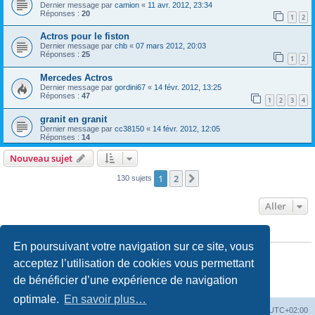
Dernier message par
camion
«
11 avr. 2012, 23:34
Réponses :
20
1
2
Actros pour le fiston
Dernier message par
chb
«
07 mars 2012, 20:03
Réponses :
25
1
2
Mercedes Actros
Dernier message par
gordini67
«
14 févr. 2012, 13:25
Réponses :
47
1
2
3
4
granit en granit
Dernier message par
cc38150
«
14 févr. 2012, 12:05
Réponses :
14
Nouveau sujet
1
2
Suivant
130 sujets
Aller
PERMISSIONS DU FORUM
En poursuivant votre navigation sur ce site, vous
Vous
ne pouvez pas
publier de nouveaux sujets dans ce forum
Vous
ne pouvez pas
répondre aux sujets dans ce forum
acceptez l’utilisation de cookies vous permettant
Vous
ne pouvez pas
modifier vos messages dans ce forum
de bénéficier d’une expérience de navigation
Vous
ne pouvez pas
supprimer vos messages dans ce forum
Vous
ne pouvez pas
transférer de pièces jointes dans ce forum
optimale.
En savoir plus…
Accueil du forum
Fuseau horaire sur
UTC+02:00