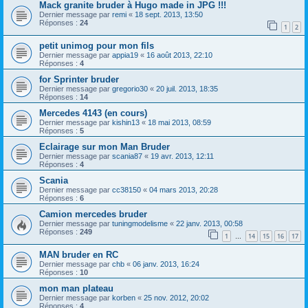
Mack granite bruder à Hugo made in JPG !!!
Dernier message par
remi
«
18 sept. 2013, 13:50
Réponses :
24
1
2
petit unimog pour mon fils
Dernier message par
appia19
«
16 août 2013, 22:10
Réponses :
4
for Sprinter bruder
Dernier message par
gregorio30
«
20 juil. 2013, 18:35
Réponses :
14
Mercedes 4143 (en cours)
Dernier message par
kishin13
«
18 mai 2013, 08:59
Réponses :
5
Eclairage sur mon Man Bruder
Dernier message par
scania87
«
19 avr. 2013, 12:11
Réponses :
4
Scania
Dernier message par
cc38150
«
04 mars 2013, 20:28
Réponses :
6
Camion mercedes bruder
Dernier message par
tuningmodelisme
«
22 janv. 2013, 00:58
Réponses :
249
1
14
15
16
17
…
MAN bruder en RC
Dernier message par
chb
«
06 janv. 2013, 16:24
Réponses :
10
mon man plateau
Dernier message par
korben
«
25 nov. 2012, 20:02
Réponses :
4