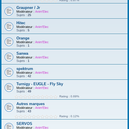
Rating : 0.87%
Graupner / Jr
Modérateur :
Anim'Elec
Sujets :
25
Hitec
Modérateur :
Anim'Elec
Sujets :
5
Orange
Modérateur :
Anim'Elec
Sujets :
1
Sanwa
Modérateur :
Anim'Elec
Sujets :
1
spektrum
Modérateur :
Anim'Elec
Sujets :
42
Turnigy - EUGLE - Fly Sky
Modérateur :
Anim'Elec
Sujets :
49
Rating : 0.69%
Autres marques
Modérateur :
Anim'Elec
Sujets :
43
Rating : 0.12%
SERVOS
Modérateur :
Anim'Elec