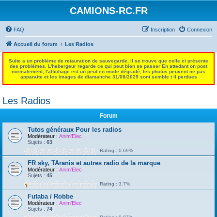
CAMIONS-RC.FR
FAQ
Inscription
Connexion
Accueil du forum
Les Radios
Suite a un probléme de retauration de sauvegarde, il se trouve que celle ci présente
des problémes. L'hebergeur regarde ce qui peut bien se passer En attedant on post
normalement, l'affichage est un peut en mode dégradé, les photos peuvent ne pas
apparaite et les images de diamanche 31/08/2025 sont semble t il perdues
Les Radios
Forum
Tutos généraux Pour les radios
Modérateur :
Anim'Elec
Sujets :
63
Rating : 0.69%
FR sky, TAranis et autres radio de la marque
Modérateur :
Anim'Elec
Sujets :
45
Rating : 3.7%
Futaba / Robbe
Modérateur :
Anim'Elec
Sujets :
74