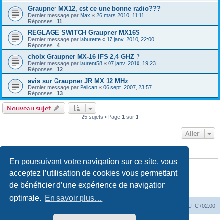
Graupner MX12, est ce une bonne radio???
Dernier message par
Max
«
26 mars 2010, 11:11
Réponses :
11
REGLAGE SWITCH Graupner MX16S
Dernier message par
laburette
«
17 janv. 2010, 22:00
Réponses :
4
choix Graupner MX-16 IFS 2,4 GHZ ?
Dernier message par
laurent58
«
07 janv. 2010, 19:23
Réponses :
12
avis sur Graupner JR MX 12 MHz
Dernier message par
Pelican
«
06 sept. 2007, 23:57
Réponses :
13
Nouveau sujet
25 sujets • Page
1
sur
1
Aller
PERMISSIONS DU FORUM
En poursuivant votre navigation sur ce site, vous
Vous
ne pouvez pas
publier de nouveaux sujets dans ce forum
Vous
ne pouvez pas
répondre aux sujets dans ce forum
acceptez l’utilisation de cookies vous permettant
Vous
ne pouvez pas
modifier vos messages dans ce forum
de bénéficier d’une expérience de navigation
Vous
ne pouvez pas
supprimer vos messages dans ce forum
Vous
ne pouvez pas
transférer de pièces jointes dans ce forum
optimale.
En savoir plus…
Accueil du forum
Fuseau horaire sur
UTC+02:00