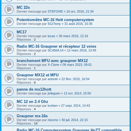
MC 22s
Dernier message par
STEFONE
«
16 oct. 2016, 21:34
Potentiomètre MC-16 Hott computersystem
Dernier message par
9127tony
«
31 août 2016, 15:35
MC17
Dernier message par
lucas
«
30 mars 2016, 12:16
Réponses :
2
Radio MC-16 Graupner et récepteur 12 voies
Dernier message par
SCANIA 14
«
12 mars 2016, 13:45
Réponses :
2
branchement MFU avec graupner MX12
Dernier message par
X-Clone
«
06 mars 2015, 09:01
Réponses :
1
Graupner MX12 et MFU
Dernier message par
antonin
«
22 févr. 2015, 16:54
Réponses :
6
panne de mx12hott
Dernier message par
jmleguen
«
13 oct. 2014, 15:50
MC 12 en 2.4 Ghz
Dernier message par
korben
«
27 sept. 2014, 14:43
Réponses :
4
Graupner mx-16s
Dernier message par
nissmo
«
30 juil. 2014, 22:15
Réponses :
14
Radio MC-16 Computersystem Graupner HoTT compatible