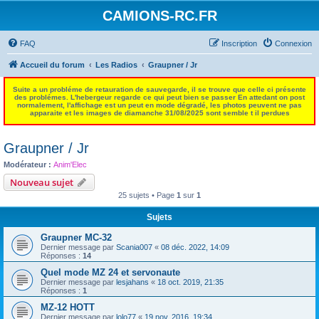
CAMIONS-RC.FR
FAQ
Inscription
Connexion
Accueil du forum
Les Radios
Graupner / Jr
Suite a un probléme de retauration de sauvegarde, il se trouve que celle ci présente
des problémes. L'hebergeur regarde ce qui peut bien se passer En attedant on post
normalement, l'affichage est un peut en mode dégradé, les photos peuvent ne pas
apparaite et les images de diamanche 31/08/2025 sont semble t il perdues
Graupner / Jr
Modérateur :
Anim'Elec
Nouveau sujet
25 sujets • Page
1
sur
1
Sujets
Graupner MC-32
Dernier message par
Scania007
«
08 déc. 2022, 14:09
Réponses :
14
Quel mode MZ 24 et servonaute
Dernier message par
lesjahans
«
18 oct. 2019, 21:35
Réponses :
1
MZ-12 HOTT
Dernier message par
lolo77
«
19 nov. 2016, 19:34