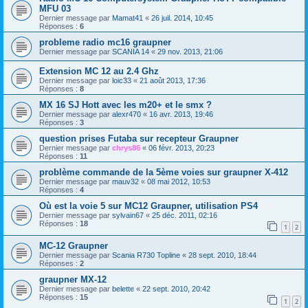
MFU 03
Dernier message par
Mamat41
«
26 juil. 2014, 10:45
Réponses :
6
probleme radio mc16 graupner
Dernier message par
SCANIA 14
«
29 nov. 2013, 21:06
Extension MC 12 au 2.4 Ghz
Dernier message par
loic33
«
21 août 2013, 17:36
Réponses :
8
MX 16 SJ Hott avec les m20+ et le smx ?
Dernier message par
alexr470
«
16 avr. 2013, 19:46
Réponses :
3
question prises Futaba sur recepteur Graupner
Dernier message par
chrys86
«
06 févr. 2013, 20:23
Réponses :
11
problème commande de la 5ème voies sur graupner X-412
Dernier message par
mauv32
«
08 mai 2012, 10:53
Réponses :
4
Où est la voie 5 sur MC12 Graupner, utilisation PS4
Dernier message par
sylvain67
«
25 déc. 2011, 02:16
Réponses :
18
1
2
MC-12 Graupner
Dernier message par
Scania R730 Topline
«
28 sept. 2010, 18:44
Réponses :
2
graupner MX-12
Dernier message par
belette
«
22 sept. 2010, 20:42
Réponses :
15
1
2