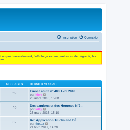
Inscription
Connexion
t on post normalement, l'affichage est un peut en mode dégradé, les
dues
MESSAGES
DERNIER MESSAGE
France route n° 409 Avril 2016
59
C
par
kitty
o
26 mars 2016, 15:08
n
s
Des camions et des Hommes N°2…
49
u
C
par
kitty
l
o
26 mars 2016, 15:10
t
n
e
s
Re: Application Trucks and Dé…
32
r
u
C
par
thetux
l
l
o
21 févr. 2017, 14:28
e
t