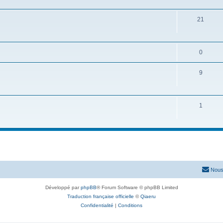
21
0
9
1
Nous
Développé par
phpBB
® Forum Software © phpBB Limited
Traduction française officielle
©
Qiaeru
Confidentialité
|
Conditions