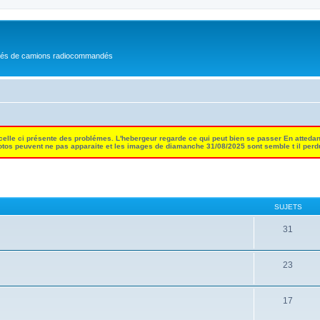
nés de camions radiocommandés
 celle ci présente des problémes. L'hebergeur regarde ce qui peut bien se passer En attedan
tos peuvent ne pas apparaite et les images de diamanche 31/08/2025 sont semble t il per
SUJETS
31
23
17