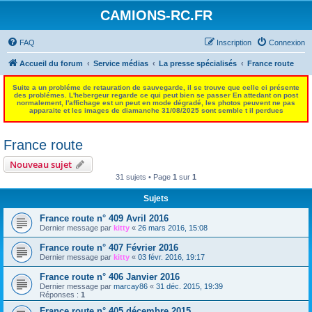
CAMIONS-RC.FR
FAQ
Inscription
Connexion
Accueil du forum
Service médias
La presse spécialisés
France route
Suite a un probléme de retauration de sauvegarde, il se trouve que celle ci présente
des problémes. L'hebergeur regarde ce qui peut bien se passer En attedant on post
normalement, l'affichage est un peut en mode dégradé, les photos peuvent ne pas
apparaite et les images de diamanche 31/08/2025 sont semble t il perdues
France route
Nouveau sujet
31 sujets • Page
1
sur
1
Sujets
France route n° 409 Avril 2016
Dernier message par
kitty
«
26 mars 2016, 15:08
France route n° 407 Février 2016
Dernier message par
kitty
«
03 févr. 2016, 19:17
France route n° 406 Janvier 2016
Dernier message par
marcay86
«
31 déc. 2015, 19:39
Réponses :
1
France route n° 405 décembre 2015