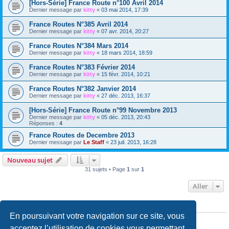
[Hors-Série] France Route n°100 Avril 2014
Dernier message par
kitty
«
03 mai 2014, 17:39
France Routes N°385 Avril 2014
Dernier message par
kitty
«
07 avr. 2014, 20:27
France Routes N°384 Mars 2014
Dernier message par
kitty
«
18 mars 2014, 18:59
France Routes N°383 Février 2014
Dernier message par
kitty
«
15 févr. 2014, 10:21
France Routes N°382 Janvier 2014
Dernier message par
kitty
«
27 déc. 2013, 16:37
[Hors-Série] France Route n°99 Novembre 2013
Dernier message par
kitty
«
05 déc. 2013, 20:43
Réponses :
4
France Routes de Decembre 2013
Dernier message par
Le Staff
«
23 juil. 2013, 16:28
Nouveau sujet
31 sujets • Page
1
sur
1
Aller
PERMISSIONS DU FORUM
En poursuivant votre navigation sur ce site, vous
Vous
ne pouvez pas
publier de nouveaux sujets dans ce forum
Vous
ne pouvez pas
répondre aux sujets dans ce forum
acceptez l’utilisation de cookies vous permettant