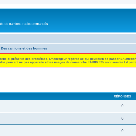
nés de camions radiocommandés
Des camions et des hommes
 celle ci présente des problémes. L'hebergeur regarde ce qui peut bien se passer En attedan
tos peuvent ne pas apparaite et les images de diamanche 31/08/2025 sont semble t il per
RÉPONSES
0
0
0