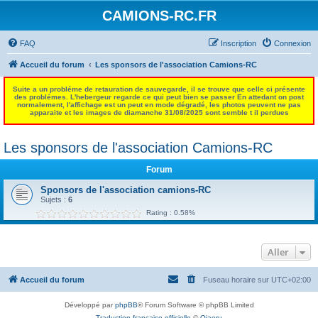
CAMIONS-RC.FR
FAQ
Inscription
Connexion
Accueil du forum
Les sponsors de l'association Camions-RC
Suite a un probléme de retauration de sauvegarde, il se trouve que celle ci présente
des problémes. L'hebergeur regarde ce qui peut bien se passer En attedant on post
normalement, l'affichage est un peut en mode dégradé, les photos peuvent ne pas
apparaite et les images de diamanche 31/08/2025 sont semble t il perdues
Les sponsors de l'association Camions-RC
Forum
Sponsors de l'association camions-RC
Sujets :
6
Rating : 0.58%
Aller
Accueil du forum
Fuseau horaire sur
UTC+02:00
Développé par
phpBB
® Forum Software © phpBB Limited
Traduction française officielle
©
Qiaeru