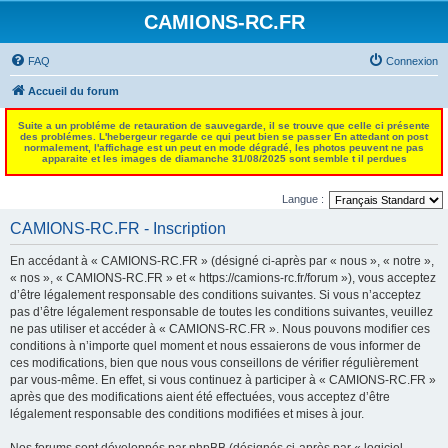
CAMIONS-RC.FR
FAQ
Connexion
Accueil du forum
Suite a un probléme de retauration de sauvegarde, il se trouve que celle ci présente
des problémes. L'hebergeur regarde ce qui peut bien se passer En attedant on post
normalement, l'affichage est un peut en mode dégradé, les photos peuvent ne pas
apparaite et les images de diamanche 31/08/2025 sont semble t il perdues
Langue :
CAMIONS-RC.FR - Inscription
En accédant à « CAMIONS-RC.FR » (désigné ci-après par « nous », « notre »,
« nos », « CAMIONS-RC.FR » et « https://camions-rc.fr/forum »), vous acceptez
d’être légalement responsable des conditions suivantes. Si vous n’acceptez
pas d’être légalement responsable de toutes les conditions suivantes, veuillez
ne pas utiliser et accéder à « CAMIONS-RC.FR ». Nous pouvons modifier ces
conditions à n’importe quel moment et nous essaierons de vous informer de
ces modifications, bien que nous vous conseillons de vérifier régulièrement
par vous-même. En effet, si vous continuez à participer à « CAMIONS-RC.FR »
après que des modifications aient été effectuées, vous acceptez d’être
légalement responsable des conditions modifiées et mises à jour.