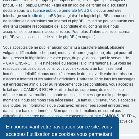
Nos forums sont développés par phpBB (désignés ci-après par « logiciel
phpBB » et « phpBB Limited ») qui est un logiciel de forum de discussions
déclaré sous la «
licence publique générale GNU 2.0
» et qui peut être
téléchargé sur
le site de phpBB
(en anglais). Le logiciel phpBB a pour seul but
de faciliter les discussions sur internet et phpBB Limited ne peut en aucun cas
être tenu comme responsable de la conduite et du contenu que nous
acceptons et que nous n’acceptons pas. Pour plus d’informations concernant
phpBB, veuillez consulter
le site de phpBB
(en anglais).
Vous acceptez de ne publier aucun contenu à caractère abusif, obscène,
vulgaire, diffamatoire, choquant, menaçant, pornographique, etc. qui pourrait
transgresser la législation de votre pays, du pays dans lequel le serveur de
« CAMIONS-RC.FR » est hébergé ou encore la loi internationale. Si vous ne
respectez pas ces dispositions, vous vous exposez à un bannissement
immédiat et définitif et nous nous réservons le droit d’avertir votre fournisseur
d’accès à internet et les autorités officielles. L’adresse IP de tous les messages
est enregistrée afin d’aider au renforcement de ces conditions. Vous acceptez
le fait que « CAMIONS-RC.FR » ait le droit de supprimer, de modifier, de
déplacer ou de verrouiller n’importe quel sujet et message à n’importe quel
moment si nous estimons cela nécessaire. En tant qu’utilisateur, vous acceptez
que toutes les informations que vous avez renseignées soient enregistrées
dans notre base de données. Bien que ces informations ne seront pas
diffusées à une tierce partie sans votre consentement, ni « CAMIONS-RC.FR »,
ni phpBB, ne pourront être tenus comme responsables en cas de tentative de
En poursuivant votre navigation sur ce site, vous
piratage informatique visant à compromettre vos données.
acceptez l’utilisation de cookies vous permettant