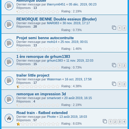
Remorque buder
Dernier message par
thierrym6451
«
05 déc. 2019, 00:23
Réponses :
13
Rating : 2.19%
REMORQUE BENNE Double essieux (Bruder)
Dernier message par
MAR083
«
30 nov. 2019, 17:17
Réponses :
28
1
2
Rating : 0.73%
Projet semi benne autocontruite
Dernier message par
mohi14
«
25 nov. 2019, 00:01
Réponses :
13
Rating : 1.46%
1 ère remorque de grhum1383
Dernier message par
grhum1383
«
11 nov. 2019, 22:03
Réponses :
15
1
2
Rating : 0.73%
trailer little project
Dernier message par
Waterman
«
16 oct. 2019, 17:58
Réponses :
17
1
2
Rating : 4.38%
remorque en impression 3d
Dernier message par
smarivoet
«
20 août 2019, 16:15
Réponses :
4
Rating : 2.19%
Road train - flatbed extended
Dernier message par
Photte
«
13 août 2019, 18:03
Réponses :
57
1
2
3
4
Rating : 8.03%