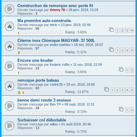
Construction de remorque avec porte fit
Dernier message par
thierry 78
«
28 janv. 2019, 13:29
Réponses :
3
Ma première auto-construite.
Dernier message par
tetrix
«
13 janv. 2019, 02:49
Réponses :
56
1
2
3
4
Rating : 3.65%
Citerne inox Chimique MAGYAR- 37 500L
Dernier message par
bodio mathieu
«
18 nov. 2018, 18:07
Réponses :
57
1
2
3
4
Rating : 5.11%
Encore une bruder
Dernier message par
frederic ruffin
«
11 nov. 2018, 21:59
Réponses :
23
1
2
Rating : 3.65%
remoque porte bateau
Dernier message par
cedric35
«
29 oct. 2018, 16:56
Réponses :
63
1
2
3
4
5
Rating : 13.87%
benne demi ronde 3 essieux
Dernier message par
Ben TP
«
09 sept. 2018, 11:51
Réponses :
24
1
2
Rating : 0.73%
Surbaisser col déboitable
Dernier message par
willou
«
01 août 2018, 20:46
Réponses :
13
Rating : 0.73%