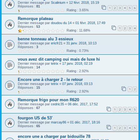
Dernier message par
Scalinium
«
12 févr. 2018, 15:19
Réponses :
81
1
2
3
4
5
6
Rating : 3.65%
Remorque plateau
Dernier message par
doudou du 14
«
01 févr. 2018, 17:49
Réponses :
53
1
2
3
4
Rating : 11.68%
benne tonneau alu 3 essieux
Dernier message par
ericfr21
«
31 janv. 2018, 10:13
Réponses :
3
Rating : 0.73%
vous avez dit camping oui mais de luxe hi
Dernier message par
tetrix
«
17 janv. 2018, 02:19
Réponses :
14
Rating : 2.92%
Encore une à charger 2 - le retour
Dernier message par
tetrix
«
07 janv. 2018, 03:13
Réponses :
15
1
2
Rating : 2.92%
Remorque frigo pour mon R620
Dernier message par
cedric35
«
06 déc. 2017, 17:52
Réponses :
67
1
2
3
4
5
fourgon US de 53'
Dernier message par
marcay86
«
01 déc. 2017, 18:16
Réponses :
65
1
2
3
4
5
encore une a charger par bidouille 78