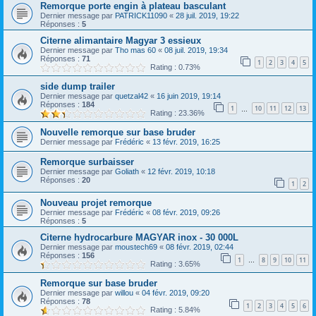
Remorque porte engin à plateau basculant
Dernier message par
PATRICK11090
«
28 juil. 2019, 19:22
Réponses :
5
Citerne alimantaire Magyar 3 essieux
Dernier message par
Tho mas 60
«
08 juil. 2019, 19:34
Réponses :
71
1
2
3
4
5
Rating : 0.73%
side dump trailer
Dernier message par
quetzal42
«
16 juin 2019, 19:14
Réponses :
184
1
10
11
12
13
…
Rating : 23.36%
Nouvelle remorque sur base bruder
Dernier message par
Frédéric
«
13 févr. 2019, 16:25
Remorque surbaisser
Dernier message par
Goliath
«
12 févr. 2019, 10:18
Réponses :
20
1
2
Nouveau projet remorque
Dernier message par
Frédéric
«
08 févr. 2019, 09:26
Réponses :
5
Citerne hydrocarbure MAGYAR inox - 30 000L
Dernier message par
moustech69
«
08 févr. 2019, 02:44
Réponses :
156
1
8
9
10
11
…
Rating : 3.65%
Remorque sur base bruder
Dernier message par
willou
«
04 févr. 2019, 09:20
Réponses :
78
1
2
3
4
5
6
Rating : 5.84%