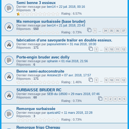
Semi benne 3 essieux
Dernier message par
ben14
«
22 juil. 2018, 00:16
Réponses :
9
Rating : 6.57%
Ma remorque surbaissée (base bruder)
Dernier message par
ben14
«
21 juil. 2018, 23:43
Réponses :
550
1
34
35
36
37
…
Rating : 0.73%
fabrication d'une savoyarde trailor en double essieux.
Dernier message par
papounetmimi
«
31 mai 2018, 18:00
Réponses :
171
1
9
10
11
12
…
Porte-engin bruder avec dolly
Dernier message par
ophanin
«
01 mai 2018, 21:56
Réponses :
6
Benne semi-autoconstruite
Dernier message par
Antoine18
«
07 avr. 2018, 17:57
Réponses :
171
1
9
10
11
12
…
Rating : 1.46%
SURBAISSE BRUDER RC
Dernier message par
SEB-du-18500
«
29 mars 2018, 07:46
Réponses :
60
1
2
3
4
5
Rating : 0.73%
Remorque surbaissée
Dernier message par
quetzal42
«
11 mars 2018, 22:28
Réponses :
3
Rating : 0.73%
Remorque frigo Chereau