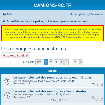
CAMIONS-RC.FR
FAQ
Inscription
Connexion
Accueil du forum
Le parking
Les remorques autoconstruites
Suite a un probléme de retauration de sauvegarde, il se trouve que celle ci présente
des problémes. L'hebergeur regarde ce qui peut bien se passer En attedant on post
normalement, l'affichage est un peut en mode dégradé, les photos peuvent ne pas
apparaite et les images de diamanche 31/08/2025 sont semble t il perdues
Les remorques autoconstruites
Nouveau sujet
Page
1
sur
7
1
2
3
4
5
7
Suivant
452 sujets
…
Sujets
Le rassemblement des remorques porte engin Bruder
Dernier message par
Raphy911
«
09 avr. 2018, 20:28
Réponses :
27
1
2
Le rassemblement des remorques autoconstruites
Dernier message par
willou
«
04 oct. 2017, 12:40
Réponses :
20
1
2
Rating : 0.73%