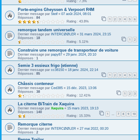
Rating : 7.3%
Porte-engins Gheyssen & Verpoort R4M
Dernier message par
Steif
«
07 août 2024, 08:01
Réponses :
84
1
2
3
4
5
6
Rating : 43.8%
remorque tandem universelle
Dernier message par
INTERCØØLER
«
31 mars 2024, 23:15
Réponses :
18
1
2
Rating : 5.11%
Construire une remorque de transporteur de voiture
Dernier message par
papy87
«
29 janv. 2024, 20:10
Réponses :
1
Semie 3 essieux frigo (etienne)
Dernier message par
cc38150
«
18 janv. 2024, 22:14
Réponses :
85
1
2
3
4
5
6
Châssis conteneur
Dernier message par
Ced385
«
15 déc. 2023, 13:06
Réponses :
38
1
2
3
Rating : 12.41%
La citerne BiTrain de Xaquira
Dernier message par
Xaquira
«
15 mars 2023, 19:13
Réponses :
140
1
7
8
9
10
…
Rating : 15.33%
Remorque citerne
Dernier message par
INTERCØØLER
«
27 mai 2022, 00:20
Réponses :
2
Benne Trailor