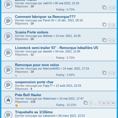
Dernier message par
Jafo74
«
05 mai 2022, 22:18
Réponses :
18
1
2
Rating : 0.73%
Comment fabriquer sa Remorque???
Dernier message par
Pavel JK
«
15 déc. 2021, 05:19
Réponses :
18
1
2
Scania Porte voiture
Dernier message par
defonte
«
13 nov. 2021, 10:35
Réponses :
26
1
2
Livestock semi-trailer 53" - Remorque bétaillère US
Dernier message par
elastek
«
04 nov. 2021, 11:08
Réponses :
12
Rating : 0.73%
Remorque pour mon volvo
Dernier message par
thierrym6451
«
14 sept. 2021, 17:24
Réponses :
18
1
2
Rating : 3.65%
suspenssion porte char
Dernier message par
Papy77
«
12 août 2021, 22:53
Réponses :
9
Pete Bull Hauler
Dernier message par
Waterman
«
14 mai 2021, 17:47
Réponses :
135
1
7
8
9
10
…
Rating : 10.22%
Triqueballe au 1/10ème
Dernier message par
sakavomi
«
06 mars 2021, 10:22