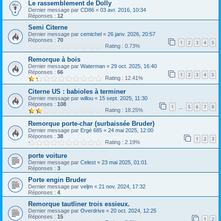
Le rassemblement de Dolly
Dernier message par
CD86
«
03 avr. 2016, 10:34
Réponses :
12
Semi Citerne
Dernier message par
cemichel
«
26 janv. 2026, 20:57
Réponses :
70
1
2
3
4
5
Rating : 0.73%
Remorque à bois
Dernier message par
Waterman
«
29 oct. 2025, 16:40
Réponses :
66
1
2
3
4
5
Rating : 12.41%
Citerne US : babioles à terminer
Dernier message par
willou
«
15 sept. 2025, 11:30
Réponses :
108
1
5
6
7
8
…
Rating : 18.25%
Remorque porte-char (surbaissée Bruder)
Dernier message par
Ergé 685
«
24 mai 2025, 12:00
Réponses :
38
1
2
3
Rating : 2.19%
porte voiture
Dernier message par
Celest
«
23 mai 2025, 01:01
Réponses :
3
Porte engin Bruder
Dernier message par
veljm
«
21 nov. 2024, 17:32
Réponses :
4
Remorque tautliner trois essieux.
Dernier message par
Overdrive
«
20 oct. 2024, 12:25
Réponses :
15
1
2