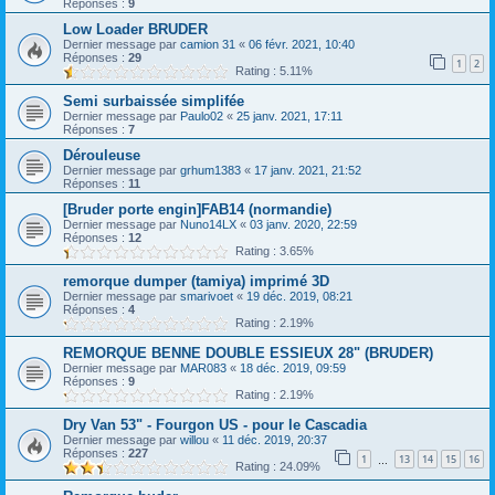
Réponses :
9
Low Loader BRUDER
Dernier message par
camion 31
«
06 févr. 2021, 10:40
Réponses :
29
1
2
Rating : 5.11%
Semi surbaissée simplifée
Dernier message par
Paulo02
«
25 janv. 2021, 17:11
Réponses :
7
Dérouleuse
Dernier message par
grhum1383
«
17 janv. 2021, 21:52
Réponses :
11
[Bruder porte engin]FAB14 (normandie)
Dernier message par
Nuno14LX
«
03 janv. 2020, 22:59
Réponses :
12
Rating : 3.65%
remorque dumper (tamiya) imprimé 3D
Dernier message par
smarivoet
«
19 déc. 2019, 08:21
Réponses :
4
Rating : 2.19%
REMORQUE BENNE DOUBLE ESSIEUX 28" (BRUDER)
Dernier message par
MAR083
«
18 déc. 2019, 09:59
Réponses :
9
Rating : 2.19%
Dry Van 53" - Fourgon US - pour le Cascadia
Dernier message par
willou
«
11 déc. 2019, 20:37
Réponses :
227
1
13
14
15
16
…
Rating : 24.09%