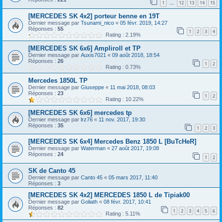
1
12
13
14
15
…
[MERCEDES SK 4x2] porteur benne en 19T
Dernier message par
Tsunami_nico
«
05 févr. 2019, 14:27
Réponses :
55
1
2
3
4
Rating : 2.19%
[MERCEDES SK 6x6] Ampliroll et TP
Dernier message par
Auxis7021
«
09 août 2018, 18:54
Réponses :
26
1
2
Rating : 0.73%
Mercedes 1850L TP
Dernier message par
Giuseppe
«
11 mai 2018, 08:03
Réponses :
23
1
2
Rating : 10.22%
[MERCEDES SK 6x6] mercedes tp
Dernier message par
lrz76
«
11 nov. 2017, 19:30
Réponses :
35
1
2
3
[MERCEDES SK 6x4] Mercedes Benz 1850 L [BuTcHeR]
Dernier message par
Waterman
«
27 août 2017, 19:08
Réponses :
24
1
2
SK de Canto 45
Dernier message par
Canto 45
«
05 mars 2017, 11:40
Réponses :
3
[MERCEDES SK 4x2] MERCEDES 1850 L de Tipiak00
Dernier message par
Goliath
«
08 févr. 2017, 10:41
Réponses :
82
1
2
3
4
5
6
Rating : 5.11%