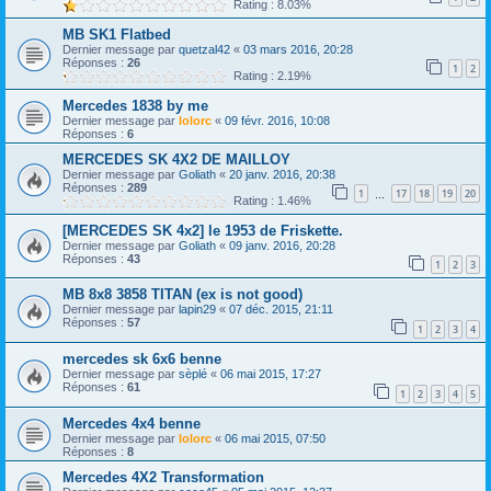
Rating : 8.03%
MB SK1 Flatbed
Dernier message par
quetzal42
«
03 mars 2016, 20:28
Réponses :
26
1
2
Rating : 2.19%
Mercedes 1838 by me
Dernier message par
lolorc
«
09 févr. 2016, 10:08
Réponses :
6
MERCEDES SK 4X2 DE MAILLOY
Dernier message par
Goliath
«
20 janv. 2016, 20:38
Réponses :
289
1
17
18
19
20
…
Rating : 1.46%
[MERCEDES SK 4x2] le 1953 de Friskette.
Dernier message par
Goliath
«
09 janv. 2016, 20:28
Réponses :
43
1
2
3
MB 8x8 3858 TITAN (ex is not good)
Dernier message par
lapin29
«
07 déc. 2015, 21:11
Réponses :
57
1
2
3
4
mercedes sk 6x6 benne
Dernier message par
sèplé
«
06 mai 2015, 17:27
Réponses :
61
1
2
3
4
5
Mercedes 4x4 benne
Dernier message par
lolorc
«
06 mai 2015, 07:50
Réponses :
8
Mercedes 4X2 Transformation