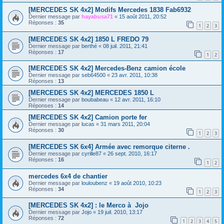
[MERCEDES SK 4x2] Modifs Mercedes 1838 Fab6932
Dernier message par
hayabusa71
«
15 août 2011, 20:52
Réponses :
35
1
2
3
[MERCEDES SK 4x2] 1850 L FREDO 79
Dernier message par
berthé
«
08 juil. 2011, 21:41
Réponses :
17
1
2
[MERCEDES SK 4x2] Mercedes-Benz camion école
Dernier message par
seb64500
«
23 avr. 2011, 10:38
Réponses :
13
[MERCEDES SK 4x2] MERCEDES 1850 L
Dernier message par
boubabeau
«
12 avr. 2011, 16:10
Réponses :
14
[MERCEDES SK 4x2] Camion porte fer
Dernier message par
lucas
«
31 mars 2011, 20:04
Réponses :
30
1
2
3
[MERCEDES SK 6x4] Armée avec remorque citerne .
Dernier message par
cyrille87
«
26 sept. 2010, 16:17
Réponses :
16
1
2
mercedes 6x4 de chantier
Dernier message par
louloubenz
«
19 août 2010, 10:23
Réponses :
34
1
2
3
[MERCEDES SK 4x2] : le Merco à Jojo
Dernier message par
Jojo
«
19 juil. 2010, 13:17
Réponses :
72
1
2
3
4
5