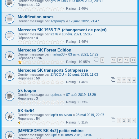
Dernier message par
grhum1383
«
23 mars 2023, 20:30
Réponses :
12
Rating : 1.46%
Modification arocs
Dernier message par
sgtpoulpy
«
17 janv. 2022, 21:47
Mercedes SK 1935 T.P. (changement de projet)
Dernier message par
lrz76
«
18 févr. 2021, 15:05
Réponses :
4
Rating : 1.46%
Mercedes SK Forest Edition
Dernier message par
marlou33
«
03 janv. 2021, 17:29
Réponses :
194
1
10
11
12
13
…
Rating : 10.95%
Mercedes SK transports Sotrapresse
Dernier message par
ZINCOU
«
10 sept. 2019, 11:03
Réponses :
50
1
2
3
4
Rating : 1.46%
Sk toupie
Dernier message par
optimus
«
07 août 2019, 13:29
Réponses :
3
Rating : 0.73%
SK 6x4/4
Dernier message par
lep'tit nouveau
«
28 mai 2019, 22:07
Réponses :
54
1
2
3
4
Rating : 5.11%
[MERCEDES SK 4x2] petite cabine
Dernier message par
Jipé
«
10 mars 2019, 13:04
Réponses :
221