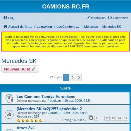
CAMIONS-RC.FR
FAQ
Inscription
Connexion
Accueil du forum
Le parking
Les Camions Tamiya Européens
Mercedes
Mercedes SK
Suite a un probléme de retauration de sauvegarde, il se trouve que celle ci présente
des problémes. L'hebergeur regarde ce qui peut bien se passer En attedant on post
normalement, l'affichage est un peut en mode dégradé, les photos peuvent ne pas
apparaite et les images de diamanche 31/08/2025 sont semble t il perdues
Mercedes SK
Nouveau sujet
1
2
Suivant
92 sujets
Sujets
Les Camions Tamiya Européens
Dernier message par
fredejuan
«
29 oct. 2009, 23:54
(Mercedes SK 4x2)1953 génération 2
Dernier message par
Goliath
«
13 avr. 2024, 09:16
Réponses :
217
1
12
13
14
15
…
Rating : 60.58%
Arocs 8x4