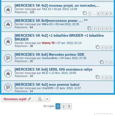
[MERCEDES SK 4x2] nouveau projet, un mercedes,...
Dernier message par
TAZ 22
«
02 juil. 2010, 12:28
Réponses :
121
1
6
7
8
9
…
[MERCEDES SK 8x4]mercosssss power .... ^^
Dernier message par
Milka-63
«
09 mai 2010, 23:39
Réponses :
64
1
2
3
4
5
[MERCEDES SK 4x2] +1 bétaillère BRUDER +1 bétaillère
BRUDER
Dernier message par
thierry 78
«
07 avr. 2010, 01:14
Réponses :
38
1
2
3
[MERCEDES SK 6x6] Mercedes porteur DDE
Dernier message par
Sankavillette
«
04 mars 2010, 07:35
Réponses :
20
1
2
[MERCEDES SK 6x6] 1850L 6X6 assistance rallye
Dernier message par
MCD
«
12 févr. 2010, 10:59
Réponses :
33
1
2
3
[MERCEDES SK 4x2] mon premier bahut
Dernier message par
charli289
«
07 janv. 2010, 11:57
Réponses :
14
Nouveau sujet
1
2
Suivant
92 sujets