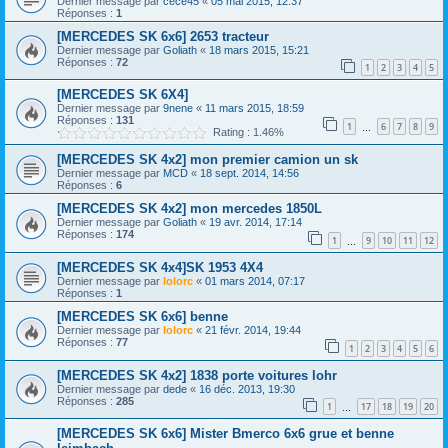
Dernier message par
cece45
«
05 mai 2015, 12:37
Réponses :
1
[MERCEDES SK 6x6] 2653 tracteur
Dernier message par
Goliath
«
18 mars 2015, 15:21
Réponses :
72
1
2
3
4
5
[MERCEDES SK 6X4]
Dernier message par
9nene
«
11 mars 2015, 18:59
Réponses :
131
1
6
7
8
9
…
Rating : 1.46%
[MERCEDES SK 4x2] mon premier camion un sk
Dernier message par
MCD
«
18 sept. 2014, 14:56
Réponses :
6
[MERCEDES SK 4x2] mon mercedes 1850L
Dernier message par
Goliath
«
19 avr. 2014, 17:14
Réponses :
174
1
9
10
11
12
…
[MERCEDES SK 4x4]SK 1953 4X4
Dernier message par
lolorc
«
01 mars 2014, 07:17
Réponses :
1
[MERCEDES SK 6x6] benne
Dernier message par
lolorc
«
21 févr. 2014, 19:44
Réponses :
77
1
2
3
4
5
6
[MERCEDES SK 4x2] 1838 porte voitures lohr
Dernier message par
dede
«
16 déc. 2013, 19:30
Réponses :
285
1
17
18
19
20
…
[MERCEDES SK 6x6] Mister Bmerco 6x6 grue et benne