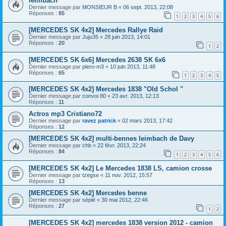
leimbach
Dernier message par
MONSIEUR B
«
06 sept. 2013, 22:08
Réponses :
85
1
2
3
4
5
6
[MERCEDES SK 4x2] Mercedes Rallye Raid
Dernier message par
Juju35
«
28 juin 2013, 14:01
Réponses :
20
1
2
[MERCEDES SK 6x6] Mercedes 2638 SK 6x6
Dernier message par
piero-m3
«
10 juin 2013, 11:48
Réponses :
65
1
2
3
4
5
[MERCEDES SK 4x2] Mercedes 1838 "Old Schol "
Dernier message par
convoi 80
«
23 avr. 2013, 12:13
Réponses :
11
Actros mp3 Cristiano72
Dernier message par
ravez patrick
«
02 mars 2013, 17:42
Réponses :
12
[MERCEDES SK 4x2] multi-bennes leimbach de Davy
Dernier message par
chb
«
22 févr. 2013, 22:24
Réponses :
84
1
2
3
4
5
6
[MERCEDES SK 4x2] Le Mercedes 1838 LS, camion crosse
Dernier message par
tzegse
«
11 nov. 2012, 15:57
Réponses :
13
[MERCEDES SK 4x2] Mercedes benne
Dernier message par
sèplé
«
30 mai 2012, 22:46
Réponses :
27
1
2
[MERCEDES SK 4x2] mercedes 1838 version 2012 - camion