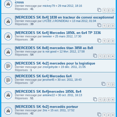
cross
Dernier message par
mickey79
«
29 mai 2012, 18:16
Réponses :
41
1
2
3
[MERCEDES SK 8x4] 1838 en tracteur de convoi exceptionnel
Dernier message par
LYCEE J.RONDEAU
«
13 mai 2012, 01:04
Réponses :
39
1
2
3
[MERCEDES SK 6x4] Mercedes 1850L en 6x4 TP 3336
Dernier message par
tweeter
«
25 mars 2012, 17:30
Réponses :
38
1
2
3
[MERCEDES SK 8x8] mercedes titan 3858 as 8x8
Dernier message par
is not good
«
12 févr. 2012, 17:58
Réponses :
54
1
2
3
4
[MERCEDES SK 4x2] mercedes pour la logistique
Dernier message par
znorgohyde
«
19 déc. 2011, 21:05
Réponses :
1
[MERCEDES SK 6x4] Mercedes 6x4
Dernier message par
jerome45
«
30 oct. 2011, 18:43
Réponses :
17
1
2
[MERCEDES SK 8x4]mercedes 1850L 8x4
Dernier message par
antoine22
«
30 oct. 2011, 16:13
Réponses :
51
1
2
3
4
[MERCEDES SK 4x2] mercedés porteur
Dernier message par
2ns
«
15 oct. 2011, 17:52
Réponses :
42
1
2
3