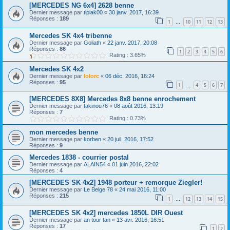
[MERCEDES NG 6x4] 2628 benne
Dernier message par
tipiak00
«
30 janv. 2017, 16:39
Réponses :
189
1
10
11
12
13
…
Mercedes SK 4x4 tribenne
Dernier message par
Goliath
«
22 janv. 2017, 20:08
Réponses :
86
1
2
3
4
5
6
Rating : 3.65%
Mercedes SK 4x2
Dernier message par
lolorc
«
06 déc. 2016, 16:24
Réponses :
95
1
4
5
6
7
…
[MERCEDES 8X8] Mercedes 8x8 benne enrochement
Dernier message par
takinou76
«
08 août 2016, 13:19
Réponses :
7
Rating : 0.73%
mon mercedes benne
Dernier message par
korben
«
20 juil. 2016, 17:52
Réponses :
9
Mercedes 1838 - courrier postal
Dernier message par
ALAIN54
«
01 juin 2016, 22:02
Réponses :
4
[MERCEDES SK 4x2] 1948 porteur + remorque Ziegler!
Dernier message par
Le Belge 78
«
24 mai 2016, 11:00
Réponses :
215
1
12
13
14
15
…
[MERCEDES SK 4x2] mercedes 1850L DIR Ouest
Dernier message par
an tour tan
«
13 avr. 2016, 16:51
Réponses :
17
1
2