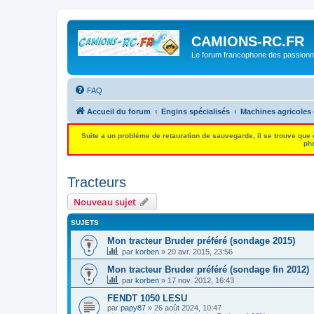
CAMIONS-RC.FR
Le forum francophone des passion
FAQ
Accueil du forum
Engins spécialisés
Machines agricoles 
Suite a un probléme de retauration de sauvegarde, il se trouve que
pho
Tracteurs
Nouveau sujet
SUJETS
Mon tracteur Bruder préféré (sondage 2015)
par
korben
»
20 avr. 2015, 23:56
Mon tracteur Bruder préféré (sondage fin 2012)
par
korben
»
17 nov. 2012, 16:43
FENDT 1050 LESU
par
papy87
»
26 août 2024, 10:47