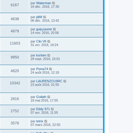
par
Waterman
6167
16 déc. 2016, 17:30
par
jd88
4638
06 déc. 2016, 13:42
par
guiyyaume
4879
14 nov. 2016, 20:56
par
Clio V6
11603
31 oct. 2016, 19:24
par
korben
9950
29 sept. 2016, 15:01
par
Poma74
4620
24 août 2016, 12:18
par
LAURENZO19RC
10342
23 août 2016, 01:55
par
Goliath
2816
19 mai 2016, 17:55
par
Eddy 971
2752
07 avr. 2016, 11:55
par
tetrix
3578
07 mars 2016, 22:50