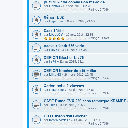
jd 7930 kit de conversion ms-rc.de
par
Gemika
»
07 nov. 2011, 15:57
Rating : 0.73%
Xérion 1/32
par
le garenne
»
05 déc. 2016, 21:56
Case 1455xl
par
MAILLOY
»
12 nov. 2016, 12:55
Rating : 51.82%
tracteur fendt 936 vario
par
lolo77
»
03 juin 2017, 17:36
XERION Blocher Lrz76
par
lrz76
»
11 mai 2015, 19:14
XERION blocher du ptit milka
par
Milka-63
»
26 mars 2017, 12:48
Rating : 0.73%
Xerion boite 2 vitesses
par
le garenne
»
16 déc. 2012, 16:01
Rating : 0.73%
CASE Puma CVX 230 et sa remorque KRAMPE (b
par
Thib
»
08 juin 2016, 22:55
Rating : 0.73%
Claas Axion 950 Blocher
par
fontcouverte12
»
13 janv. 2017, 17:00
Rating : 0.73%