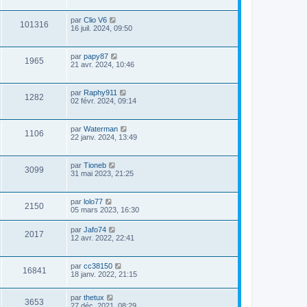
par
Clio V6
101316
16 juil. 2024, 09:50
par
papy87
1965
21 avr. 2024, 10:46
par
Raphy911
1282
02 févr. 2024, 09:14
par
Waterman
1106
22 janv. 2024, 13:49
par
Tioneb
3099
31 mai 2023, 21:25
par
lolo77
2150
05 mars 2023, 16:30
par
Jafo74
2017
12 avr. 2022, 22:41
par
cc38150
16841
18 janv. 2022, 21:15
par
thetux
3653
27 déc. 2021, 08:29