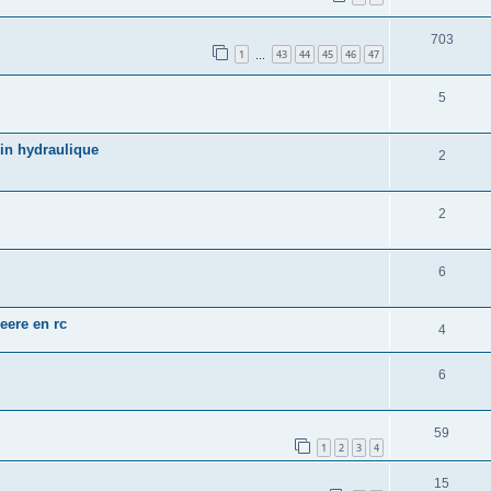
703
1
43
44
45
46
47
…
5
in hydraulique
2
2
6
eere en rc
4
6
59
1
2
3
4
15