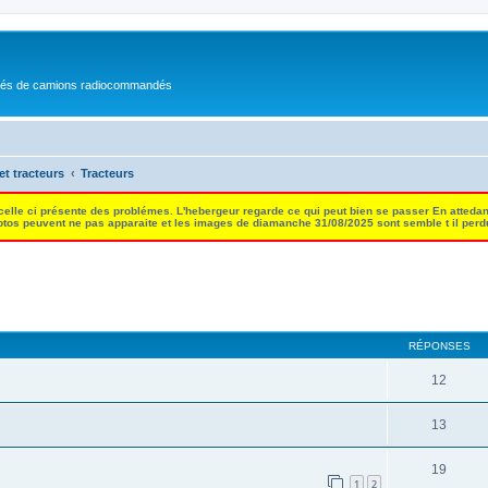
nés de camions radiocommandés
et tracteurs
Tracteurs
 celle ci présente des problémes. L'hebergeur regarde ce qui peut bien se passer En attedan
tos peuvent ne pas apparaite et les images de diamanche 31/08/2025 sont semble t il per
RÉPONSES
12
13
19
1
2