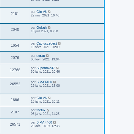
par
Clio V6
2181
22 nov. 2021, 10:40
par
Goliath
2040
10 juin 2021, 08:58
par
Cactuszebest
1654
10 févr. 2021, 20:09
par
scratt
2076
06 févr. 2021, 19:04
par
Superbike47
12768
30 janv. 2021, 20:46
par
BIMA 4400
26552
29 janv. 2021, 13:00
par
Clio V6
1686
18 janv. 2021, 20:11
par
thetux
2107
06 janv. 2021, 11:25
par
BIMA 4400
26571
20 déc. 2019, 12:38