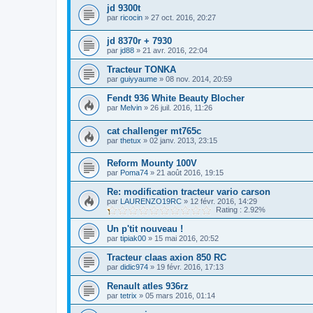
jd 9300t
par
ricocin
»
27 oct. 2016, 20:27
jd 8370r + 7930
par
jd88
»
21 avr. 2016, 22:04
Tracteur TONKA
par
guiyyaume
»
08 nov. 2014, 20:59
Fendt 936 White Beauty Blocher
par
Melvin
»
26 juil. 2016, 11:26
cat challenger mt765c
par
thetux
»
02 janv. 2013, 23:15
Reform Mounty 100V
par
Poma74
»
21 août 2016, 19:15
Re: modification tracteur vario carson
par
LAURENZO19RC
»
12 févr. 2016, 14:29
Rating : 2.92%
Un p'tit nouveau !
par
tipiak00
»
15 mai 2016, 20:52
Tracteur claas axion 850 RC
par
didic974
»
19 févr. 2016, 17:13
Renault atles 936rz
par
tetrix
»
05 mars 2016, 01:14