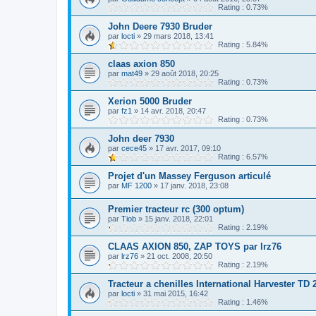
Rating : 0.73%
John Deere 7930 Bruder
par
locti
»
29 mars 2018, 13:41
Rating : 5.84%
claas axion 850
par
mat49
»
29 août 2018, 20:25
Rating : 0.73%
Xerion 5000 Bruder
par
fz1
»
14 avr. 2018, 20:47
Rating : 0.73%
John deer 7930
par
cece45
»
17 avr. 2017, 09:10
Rating : 6.57%
Projet d'un Massey Ferguson articulé
par
MF 1200
»
17 janv. 2018, 23:08
Premier tracteur rc (300 optum)
par
Tiob
»
15 janv. 2018, 22:01
Rating : 2.19%
CLAAS AXION 850, ZAP TOYS par lrz76
par
lrz76
»
21 oct. 2008, 20:50
Rating : 2.19%
Tracteur a chenilles International Harvester TD 
par
locti
»
31 mai 2015, 16:42
Rating : 1.46%