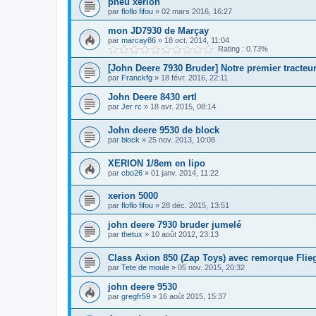
pneu xerion
par
floflo fifou
»
02 mars 2016, 16:27
mon JD7930 de Marçay
par
marcay86
»
18 oct. 2014, 11:04
Rating : 0.73%
[John Deere 7930 Bruder] Notre premier tracteu
par
Franckfg
»
18 févr. 2016, 22:11
John Deere 8430 ertl
par
Jer rc
»
18 avr. 2015, 08:14
John deere 9530 de block
par
block
»
25 nov. 2013, 10:08
XERION 1/8em en lipo
par
cbo26
»
01 janv. 2014, 11:22
xerion 5000
par
floflo fifou
»
28 déc. 2015, 13:51
john deere 7930 bruder jumelé
par
thetux
»
10 août 2012, 23:13
Class Axion 850 (Zap Toys) avec remorque Flieg
par
Tete de moule
»
05 nov. 2015, 20:32
john deere 9530
par
gregfr59
»
16 août 2015, 15:37