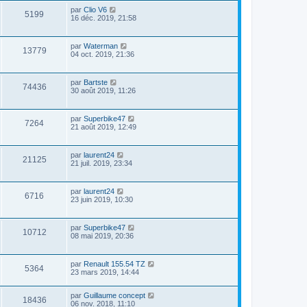
par
Clio V6
5199
16 déc. 2019, 21:58
par
Waterman
13779
04 oct. 2019, 21:36
par
Bartste
74436
30 août 2019, 11:26
par
Superbike47
7264
21 août 2019, 12:49
par
laurent24
21125
21 juil. 2019, 23:34
par
laurent24
6716
23 juin 2019, 10:30
par
Superbike47
10712
08 mai 2019, 20:36
par
Renault 155.54 TZ
5364
23 mars 2019, 14:44
par
Guillaume concept
18436
06 nov. 2018, 11:10