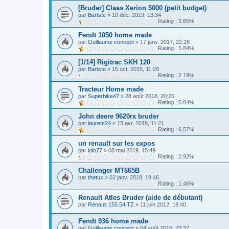
[Bruder] Claas Xerion 5000 (petit budget)
par
Bartste
»
10 déc. 2019, 13:34
Rating : 3.65%
Fendt 1050 home made
par
Guillaume concept
»
17 janv. 2017, 22:28
Rating : 5.84%
[1/14] Rigitrac SKH 120
par
Bartste
»
15 oct. 2015, 11:28
Rating : 2.19%
Tracteur Home made
par
Superbike47
»
28 août 2018, 20:25
Rating : 5.84%
John deere 9620rx bruder
par
laurent24
»
13 avr. 2018, 11:21
Rating : 6.57%
un renault sur les expos
par
lolo77
»
08 mai 2019, 15:49
Rating : 2.92%
Challenger MT665B
par
thetux
»
02 janv. 2018, 19:46
Rating : 1.46%
Renault Atles Bruder (aide de débutant)
par
Renault 155.54 TZ
»
11 juin 2012, 19:40
Fendt 936 home made
par
Guillaume concept
»
04 août 2016, 23:37