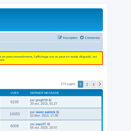
Inscription
Connexion
t on post normalement, l'affichage est un peut en mode dégradé, les
dues
1
2
3
Suivant
173 sujets
VUES
DERNIER MESSAGE
par
gregfr59
6235
20 oct. 2015, 01:27
par
ravez patrick
10355
22 févr. 2013, 17:35
par
papy87
6009
05 oct. 2025, 20:07