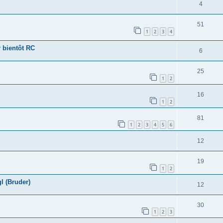
4
51
1
2
3
4
r bientôt RC
6
25
1
2
16
1
2
81
1
2
3
4
5
6
12
19
1
2
l (Bruder)
12
30
1
2
3