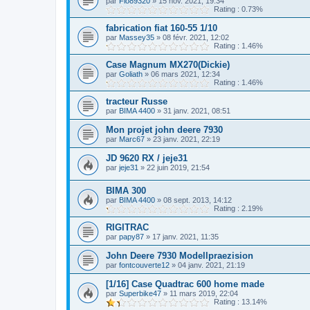
par
Flo89320
»
15 nov. 2021, 19:34
Rating : 0.73%
fabrication fiat 160-55 1/10
par
Massey35
»
08 févr. 2021, 12:02
Rating : 1.46%
Case Magnum MX270(Dickie)
par
Goliath
»
06 mars 2021, 12:34
Rating : 1.46%
tracteur Russe
par
BIMA 4400
»
31 janv. 2021, 08:51
Mon projet john deere 7930
par
Marc67
»
23 janv. 2021, 22:19
JD 9620 RX / jeje31
par
jeje31
»
22 juin 2019, 21:54
BIMA 300
par
BIMA 4400
»
08 sept. 2013, 14:12
Rating : 2.19%
RIGITRAC
par
papy87
»
17 janv. 2021, 11:35
John Deere 7930 Modellpraezision
par
fontcouverte12
»
04 janv. 2021, 21:19
[1/16] Case Quadtrac 600 home made
par
Superbike47
»
11 mars 2019, 22:04
Rating : 13.14%