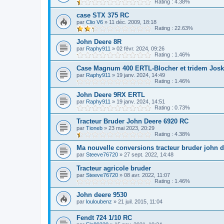
Rating : 4.38%
case STX 375 RC
par
Clio V6
»
11 déc. 2009, 18:18
Rating : 22.63%
John Deere 8R
par
Raphy911
»
02 févr. 2024, 09:26
Rating : 1.46%
Case Magnum 400 ERTL-Blocher et tridem Josk
par
Raphy911
»
19 janv. 2024, 14:49
Rating : 1.46%
John Deere 9RX ERTL
par
Raphy911
»
19 janv. 2024, 14:51
Rating : 0.73%
Tracteur Bruder John Deere 6920 RC
par
Tioneb
»
23 mai 2023, 20:29
Rating : 4.38%
Ma nouvelle conversions tracteur bruder john d
par
Steeve76720
»
27 sept. 2022, 14:48
Tracteur agricole bruder
par
Steeve76720
»
08 avr. 2022, 11:07
Rating : 1.46%
John deere 9530
par
louloubenz
»
21 juil. 2015, 11:04
Fendt 724 1/10 RC