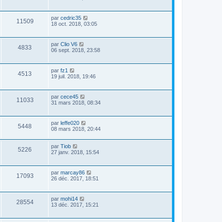
par
cedric35
11509
18 oct. 2018, 03:05
par
Clio V6
4833
06 sept. 2018, 23:58
par
fz1
4513
19 juil. 2018, 19:46
par
cece45
11033
31 mars 2018, 08:34
par
leffe020
5448
08 mars 2018, 20:44
par
Tiob
5226
27 janv. 2018, 15:54
par
marcay86
17093
26 déc. 2017, 18:51
par
mohi14
28554
13 déc. 2017, 15:21