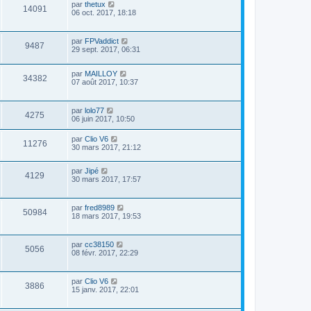
par
thetux
14091
06 oct. 2017, 18:18
par
FPVaddict
9487
29 sept. 2017, 06:31
par
MAILLOY
34382
07 août 2017, 10:37
par
lolo77
4275
06 juin 2017, 10:50
par
Clio V6
11276
30 mars 2017, 21:12
par
Jipé
4129
30 mars 2017, 17:57
par
fred8989
50984
18 mars 2017, 19:53
par
cc38150
5056
08 févr. 2017, 22:29
par
Clio V6
3886
15 janv. 2017, 22:01