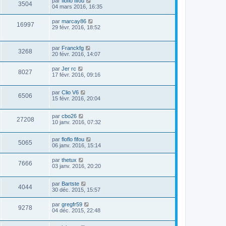
par
floflo fifou
3504
04 mars 2016, 16:35
par
marcay86
16997
29 févr. 2016, 18:52
par
Franckfg
3268
20 févr. 2016, 14:07
par
Jer rc
8027
17 févr. 2016, 09:16
par
Clio V6
6506
15 févr. 2016, 20:04
par
cbo26
27208
10 janv. 2016, 07:32
par
floflo fifou
5065
06 janv. 2016, 15:14
par
thetux
7666
03 janv. 2016, 20:20
par
Bartste
4044
30 déc. 2015, 15:57
par
gregfr59
9278
04 déc. 2015, 22:48