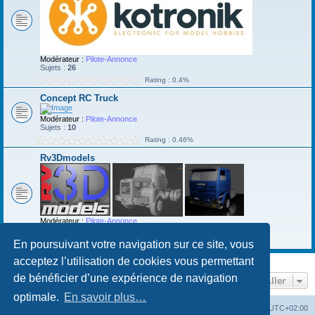
Modérateur :
Pilote-Annonce
Sujets :
26
Rating : 0.4%
Concept RC Truck
Modérateur :
Pilote-Annonce
Sujets :
10
Rating : 0.46%
Rv3Dmodels
Modérateur :
Pilote-Annonce
Sujets :
1
Rating : 0.12%
En poursuivant votre navigation sur ce site, vous
acceptez l’utilisation de cookies vous permettant
de bénéficier d’une expérience de navigation
Aller
optimale.
En savoir plus…
Accueil du forum
Fuseau horaire sur
UTC+02:00