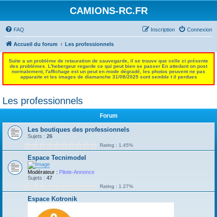
CAMIONS-RC.FR
FAQ
Inscription
Connexion
Accueil du forum
Les professionnels
Suite a un probléme de retauration de sauvegarde, il se trouve que celle ci présente
des problémes. L'hebergeur regarde ce qui peut bien se passer En attedant on post
normalement, l'affichage est un peut en mode dégradé, les photos peuvent ne pas
apparaite et les images de diamanche 31/08/2025 sont semble t il perdues
Les professionnels
Forum
Les boutiques des professionnels
Sujets :
26
Rating : 1.45%
Espace Tecnimodel
Modérateur :
Pilote-Annonce
Sujets :
47
Rating : 1.27%
Espace Kotronik