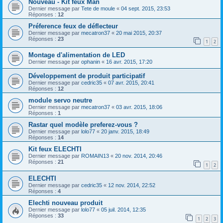
Nouveau - Kit feux Man
Dernier message par
Tete de moule
«
04 sept. 2015, 23:53
Réponses :
12
Préference feux de déflecteur
Dernier message par
mecatron37
«
20 mai 2015, 20:37
Réponses :
23
1
2
Montage d'alimentation de LED
Dernier message par
ophanin
«
16 avr. 2015, 17:20
Développement de produit participatif
Dernier message par
cedric35
«
07 avr. 2015, 20:41
Réponses :
12
module servo neutre
Dernier message par
mecatron37
«
03 avr. 2015, 18:06
Réponses :
1
Rastar quel modèle preferez-vous ?
Dernier message par
lolo77
«
20 janv. 2015, 18:49
Réponses :
14
Kit feux ELECHTI
Dernier message par
ROMAIN13
«
20 nov. 2014, 20:46
Réponses :
21
1
2
ELECHTI
Dernier message par
cedric35
«
12 nov. 2014, 22:52
Réponses :
4
Elechti nouveau produit
Dernier message par
lolo77
«
05 juil. 2014, 12:35
Réponses :
33
1
2
3