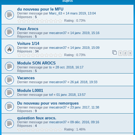
Sujets
du nouveau pour le MFU
Dernier message par
Marc_63
«
14 mars 2019, 13:04
Réponses :
5
Rating : 0.73%
Feux Arocs
Dernier message par
mecatron37
«
14 janv. 2019, 15:16
Réponses :
5
Voiture 1/14
Dernier message par
mecatron37
«
14 janv. 2019, 15:09
Réponses :
34
1
2
3
Rating : 0.73%
Module SON AROCS
Dernier message par
ts
«
28 oct. 2018, 16:17
Réponses :
5
Vacances
Dernier message par
mecatron37
«
26 juil. 2018, 19:33
Module L0001
Dernier message par
tof
«
01 janv. 2018, 13:57
Du nouveau pour vos remorques
Dernier message par
mecatron37
«
23 janv. 2017, 11:38
Réponses :
9
quiestion feux arocs.
Dernier message par
mecatron37
«
09 déc. 2016, 09:16
Réponses :
4
Rating : 1.46%