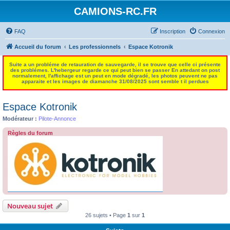
CAMIONS-RC.FR
FAQ
Inscription
Connexion
Accueil du forum
Les professionnels
Espace Kotronik
Suite a un probléme de retauration de sauvegarde, il se trouve que celle ci présente
des problémes. L'hebergeur regarde ce qui peut bien se passer En attedant on post
normalement, l'affichage est un peut en mode dégradé, les photos peuvent ne pas
apparaite et les images de diamanche 31/08/2025 sont semble t il perdues
Espace Kotronik
Modérateur :
Pilote-Annonce
Règles du forum
Nouveau sujet
26 sujets • Page
1
sur
1