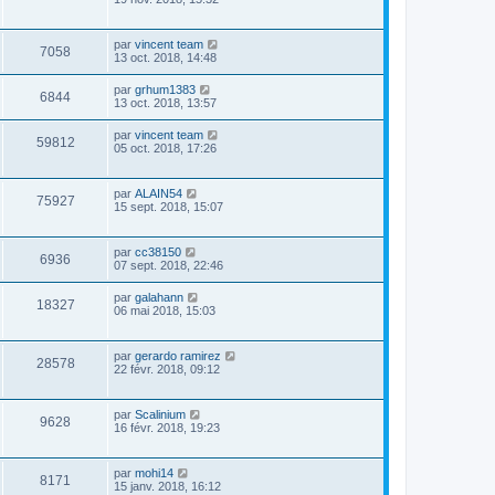
par
vincent team
7058
13 oct. 2018, 14:48
par
grhum1383
6844
13 oct. 2018, 13:57
par
vincent team
59812
05 oct. 2018, 17:26
par
ALAIN54
75927
15 sept. 2018, 15:07
par
cc38150
6936
07 sept. 2018, 22:46
par
galahann
18327
06 mai 2018, 15:03
par
gerardo ramirez
28578
22 févr. 2018, 09:12
par
Scalinium
9628
16 févr. 2018, 19:23
par
mohi14
8171
15 janv. 2018, 16:12