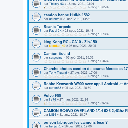
par
Thierry-93
»
18 nov. 2021, 23:01
Rating : 3.65%
camion benne HuiNa 1582
par
defonte
»
29 déc. 2021, 14:26
Scania Torpedo
par
Pavel JK
»
23 sept. 2021, 19:45
Rating : 0.73%
king Kong RC - CA10 - Zis-150
par
Nicolas_49
»
08 nov. 2021, 20:05
Camion Euclid
par
sgtpoulpy
»
05 août 2021, 18:32
Rating : 1.46%
Cherche photos camion de course Mercedes 17
par
Tony Truand
»
27 avr. 2021, 17:06
Rating : 0.73%
Robbe Kenworth W900 avec appli Android et A
par
xenon63
»
05 avr. 2021, 20:30
Volvo F88
par
lrz76
»
27 mars 2021, 21:24
Rating : 2.92%
CAMION RC4WD OVERLAND 1/14 6X6 2,4Ghz 
par
Lili14
»
31 janv. 2021, 10:07
ou son fabriquer les camions lesu ?
par
benjam1
»
16 déc. 2019, 19:00