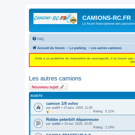
CAMIONS-RC.FR
Le forum francophone des passion
FAQ
Accueil du forum
Le parking
Les autres camions
Suite a un probléme de retauration de sauvegarde, il se trouve que
pho
Les autres camions
Nouveau sujet
SUJETS
camion 1/8 volvo
par
pat89
»
23 janv. 2009, 11:05
Rating : 5.11%
Robbe peterbilt dépanneuse
par
spitilio
»
19 avr. 2026, 20:05
Rating : 2.19%