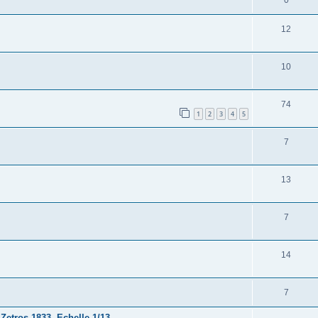
12
10
74
1
2
3
4
5
7
13
7
14
7
etros 1833 -Echelle 1/13