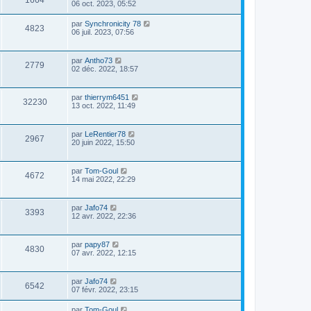
06 oct. 2023, 05:52
par
Synchronicity 78
4823
06 juil. 2023, 07:56
par
Antho73
2779
02 déc. 2022, 18:57
par
thierrym6451
32230
13 oct. 2022, 11:49
par
LeRentier78
2967
20 juin 2022, 15:50
par
Tom-Goul
4672
14 mai 2022, 22:29
par
Jafo74
3393
12 avr. 2022, 22:36
par
papy87
4830
07 avr. 2022, 12:15
par
Jafo74
6542
07 févr. 2022, 23:15
par
Tom-Goul