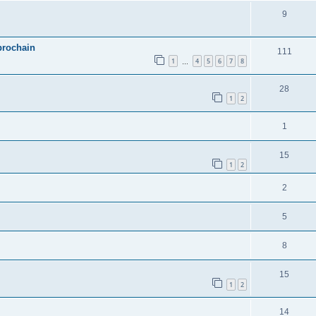
9
prochain
111
1
4
5
6
7
8
…
28
1
2
1
15
1
2
2
5
8
15
1
2
14