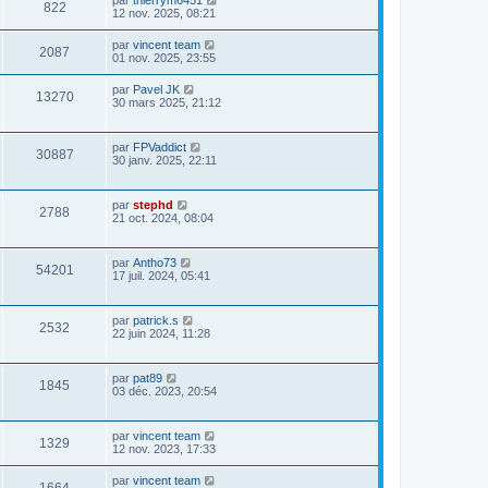
822
12 nov. 2025, 08:21
par
vincent team
2087
01 nov. 2025, 23:55
par
Pavel JK
13270
30 mars 2025, 21:12
par
FPVaddict
30887
30 janv. 2025, 22:11
par
stephd
2788
21 oct. 2024, 08:04
par
Antho73
54201
17 juil. 2024, 05:41
par
patrick.s
2532
22 juin 2024, 11:28
par
pat89
1845
03 déc. 2023, 20:54
par
vincent team
1329
12 nov. 2023, 17:33
par
vincent team
1664