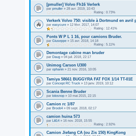
[pmuller] Volvo Fh16 Verlerk
par
pmuller
»
28 avr. 2019, 10:43
Rating : 0.73%
Verkerk Volvo 750: visible à Dortmund en avril 
par
easycure
»
12 févr. 2017, 14:07
Rating : 12.41%
Ponts W P L 1 16, pour camions Bruder.
par
Giuseppe
»
15 avr. 2018, 14:18
Rating : 5.11%
Demontage cabine man bruder
par
Daug
»
04 juil. 2018, 22:17
Unimog Carson U300
par
ophanin
»
21 nov. 2016, 10:05
Tamiya 58661 BUGGYRA FAT FOX 1/14 TT-01E
par
Concept RC Truck
»
13 janv. 2019, 10:12
Scania Benne Bruder
par
lolosnop
»
10 mai 2015, 22:15
Camion rc 1/87
par
Broob4
»
09 sept. 2018, 02:17
camion huina 573
par
Lili14
»
16 nov. 2018, 15:55
Rating : 2.92%
Camion Jiefang CA (ou Zis 150) KingKong