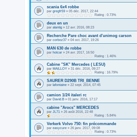
scania 6x4 robbe
par
gregfr59
»
05 déc. 2017, 22:44
Rating : 0.73%
deux en un
par
alantig
»
12 avr. 2016, 08:23
Recherche Pare choc avant d'unimog carson
par
corboz37
»
04 oct. 2017, 19:26
MAN 630 de robbe
par
hotcar
»
24 avr. 2017, 16:50
Rating : 1.46%
Cabine "SK" Mercedes ( LESU)
par
MAILLOY
»
31 déc. 2016, 09:27
Rating : 16.79%
SAURER D290B TRI_BENNE
par
lafontaine
»
22 sept. 2014, 07:45
camion 1/24 italeri rc
par
David.B
»
01 janv. 2016, 17:17
cabine "Arocs" MERCEDES
par
JL71
»
26 août 2016, 22:48
Rating : 5.84%
Verkerk Volvo 750: fin précommande
par
easycure
»
26 janv. 2017, 09:08
Rating : 0.73%