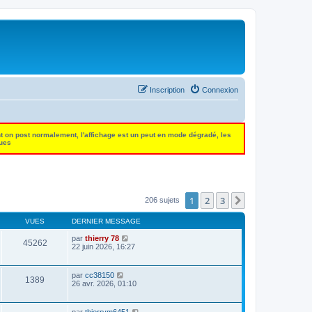
Inscription
Connexion
t on post normalement, l'affichage est un peut en mode dégradé, les
dues
1
2
3
Suivant
206 sujets
VUES
DERNIER MESSAGE
par
thierry 78
45262
22 juin 2026, 16:27
par
cc38150
1389
26 avr. 2026, 01:10
par
thierrym6451