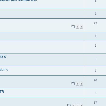
4
2
22
1
2
4
2
33 S
5
rduino
2
20
1
2
RTR
3
37
1
2
3