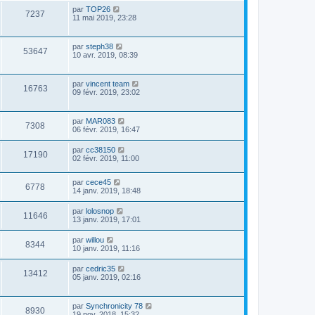
par
TOP26
7237
11 mai 2019, 23:28
par
steph38
53647
10 avr. 2019, 08:39
par
vincent team
16763
09 févr. 2019, 23:02
par
MAR083
7308
06 févr. 2019, 16:47
par
cc38150
17190
02 févr. 2019, 11:00
par
cece45
6778
14 janv. 2019, 18:48
par
lolosnop
11646
13 janv. 2019, 17:01
par
willou
8344
10 janv. 2019, 11:16
par
cedric35
13412
05 janv. 2019, 02:16
par
Synchronicity 78
8930
19 nov. 2018, 15:32