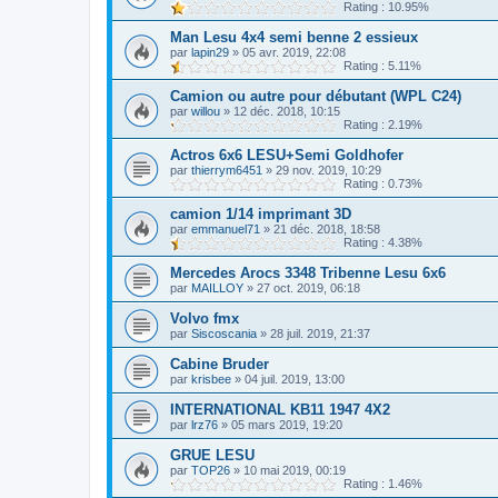
Rating : 10.95%
Man Lesu 4x4 semi benne 2 essieux
par
lapin29
»
05 avr. 2019, 22:08
Rating : 5.11%
Camion ou autre pour débutant (WPL C24)
par
willou
»
12 déc. 2018, 10:15
Rating : 2.19%
Actros 6x6 LESU+Semi Goldhofer
par
thierrym6451
»
29 nov. 2019, 10:29
Rating : 0.73%
camion 1/14 imprimant 3D
par
emmanuel71
»
21 déc. 2018, 18:58
Rating : 4.38%
Mercedes Arocs 3348 Tribenne Lesu 6x6
par
MAILLOY
»
27 oct. 2019, 06:18
Volvo fmx
par
Siscoscania
»
28 juil. 2019, 21:37
Cabine Bruder
par
krisbee
»
04 juil. 2019, 13:00
INTERNATIONAL KB11 1947 4X2
par
lrz76
»
05 mars 2019, 19:20
GRUE LESU
par
TOP26
»
10 mai 2019, 00:19
Rating : 1.46%