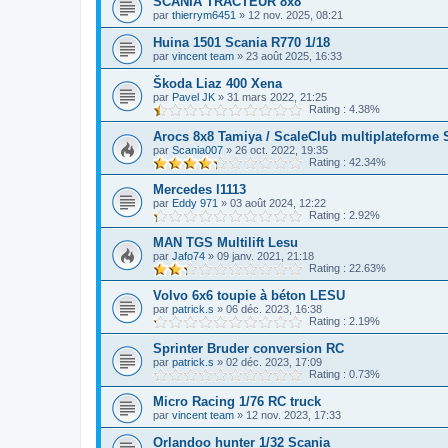
SCANIA TRACTEUR 8x8
par
thierrym6451
»
12 nov. 2025, 08:21
Huina 1501 Scania R770 1/18
par
vincent team
»
23 août 2025, 16:33
Škoda Liaz 400 Xena
par
Pavel JK
»
31 mars 2022, 21:25
Rating : 4.38%
Arocs 8x8 Tamiya / ScaleClub multiplateforme 
par
Scania007
»
26 oct. 2022, 19:35
Rating : 42.34%
Mercedes l1113
par
Eddy 971
»
03 août 2024, 12:22
Rating : 2.92%
MAN TGS Multilift Lesu
par
Jafo74
»
09 janv. 2021, 21:18
Rating : 22.63%
Volvo 6x6 toupie à béton LESU
par
patrick.s
»
06 déc. 2023, 16:38
Rating : 2.19%
Sprinter Bruder conversion RC
par
patrick.s
»
02 déc. 2023, 17:09
Rating : 0.73%
Micro Racing 1/76 RC truck
par
vincent team
»
12 nov. 2023, 17:33
Orlandoo hunter 1/32 Scania