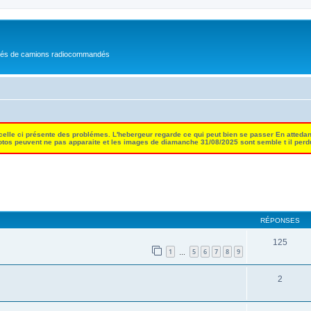
nés de camions radiocommandés
 celle ci présente des problémes. L'hebergeur regarde ce qui peut bien se passer En attedan
tos peuvent ne pas apparaite et les images de diamanche 31/08/2025 sont semble t il per
RÉPONSES
125
1
5
6
7
8
9
…
2