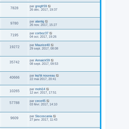
par
gregfr59
7828
26 déc. 2017, 19:37
par
alantig
9780
26 nov. 2017, 15:27
par
corboz37
7195
04 oct. 2017, 19:26
par
Maurice40
19272
29 sept. 2017, 08:08
par
Annaick59
35742
08 sept. 2017, 09:53
par
lep'tit nouveau
40666
22 mai 2017, 20:41
par
mohi14
10265
12 avr. 2017, 17:51
par
cece45
57788
03 févr. 2017, 14:10
par
Siscoscania
9609
27 janv. 2017, 11:43