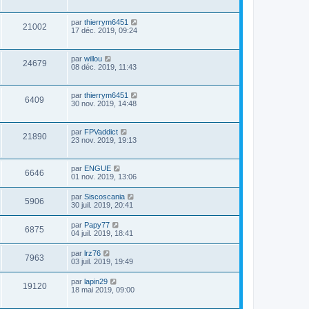
par
thierrym6451
21002
17 déc. 2019, 09:24
par
willou
24679
08 déc. 2019, 11:43
par
thierrym6451
6409
30 nov. 2019, 14:48
par
FPVaddict
21890
23 nov. 2019, 19:13
par
ENGUE
6646
01 nov. 2019, 13:06
par
Siscoscania
5906
30 juil. 2019, 20:41
par
Papy77
6875
04 juil. 2019, 18:41
par
lrz76
7963
03 juil. 2019, 19:49
par
lapin29
19120
18 mai 2019, 09:00