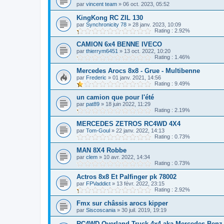
par
vincent team
»
06 oct. 2023, 05:52
KingKong RC ZIL 130
par
Synchronicity 78
»
28 janv. 2023, 10:09
Rating : 2.92%
CAMION 6x4 BENNE IVECO
par
thierrym6451
»
13 oct. 2022, 10:20
Rating : 1.46%
Mercedes Arocs 8x8 - Grue - Multibenne
par
Frederic
»
01 janv. 2021, 14:56
Rating : 9.49%
un camion que pour l'été
par
pat89
»
18 juin 2022, 11:29
Rating : 2.19%
MERCEDES ZETROS RC4WD 4X4
par
Tom-Goul
»
22 janv. 2022, 14:13
Rating : 0.73%
MAN 8X4 Robbe
par
clem
»
10 avr. 2022, 14:34
Rating : 0.73%
Actros 8x8 Et Palfinger pk 78002
par
FPVaddict
»
13 févr. 2022, 23:15
Rating : 2.92%
Fmx sur châssis arocs kipper
par
Siscoscania
»
30 juil. 2019, 19:19
RC4WD Overland Truck 4x4 aka Mercedes Benz Z