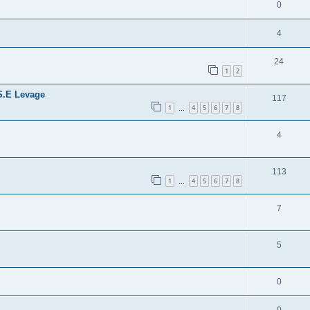
0
4
24
1
2
S.E Levage
117
1
4
5
6
7
8
…
4
113
1
4
5
6
7
8
…
7
5
0
0