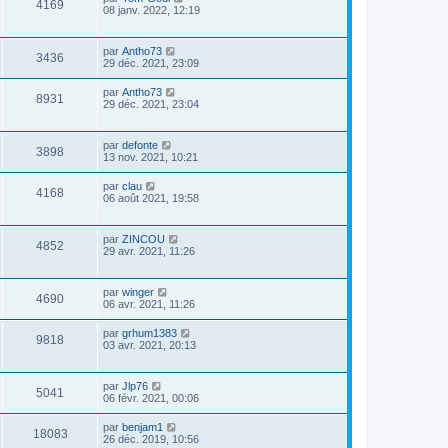
4169
08 janv. 2022, 12:19
par
Antho73
3436
29 déc. 2021, 23:09
par
Antho73
8931
29 déc. 2021, 23:04
par
defonte
3898
13 nov. 2021, 10:21
par
clau
4168
06 août 2021, 19:58
par
ZINCOU
4852
29 avr. 2021, 11:26
par
winger
4690
06 avr. 2021, 11:26
par
grhum1383
9818
03 avr. 2021, 20:13
par
Jlp76
5041
06 févr. 2021, 00:06
par
benjam1
18083
26 déc. 2019, 10:56