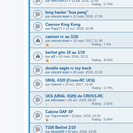
par
meccano13
»
15 juil. 2018, 22:50
Rating : 0.73%
king hauler "hua peng"
par
vincent team
»
22 sept. 2018, 17:30
Camion King Kong
par
Papy77
»
12 oct. 2018, 16:09
camion rc au 1/16
par
vincent team
»
10 sept. 2017, 21:36
Rating : 7.3%
berliet glm 10 au 1/10
par
jeff
»
02 mars 2016, 20:11
Rating : 8.03%
double eagle rc toy truck
par
vincent team
»
06 sept. 2018, 21:42
URAL 4320 (Cross-RC UC6)
par
Dakost
»
23 oct. 2017, 10:40
Rating : 0.73%
UC6 (URAL 4320) de CROSS-RC
par
lafontaine
»
05 avr. 2016, 08:20
Rating : 2.92%
Cabine DAF XF
par
Tigresmetal
»
10 janv. 2018, 13:33
Rating : 5.84%
T100 Berliet 1/10
par
titoune69
»
02 janv. 2018, 10:45