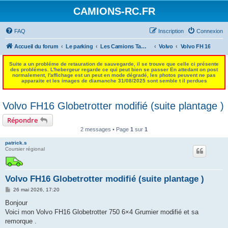
CAMIONS-RC.FR
FAQ
Inscription
Connexion
Accueil du forum
Le parking
Les Camions Tamiya Européens
Volvo
Volvo FH 16
Suite a un probléme de retauration de sauvegarde, il se trouve que celle ci présente
des problémes. L'hebergeur regarde ce qui peut bien se passer En attedant on post
normalement, l'affichage est un peut en mode dégradé, les photos peuvent ne pas
apparaite et les images de diamanche 31/08/2025 sont semble t il perdues
Volvo FH16 Globetrotter modifié (suite plantage )
Répondre
2 messages • Page
1
sur
1
patrick.s
Coursier régional
Volvo FH16 Globetrotter modifié (suite plantage )
M
26 mai 2026, 17:20
e
s
Bonjour
s
Voici mon Volvo FH16 Globetrotter 750 6×4 Grumier modifié et sa
a
g
remorque .
e